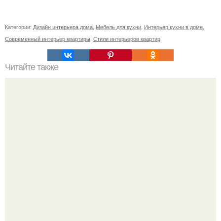
Категории:
Дизайн интерьера дома
,
Мебель для кухни
,
Интерьер кухни в доме
,
Современный интерьер квартиры
,
Стили интерьеров квартир
Читайте также
Плитка для печки в доме. Плитка для печи и камина -
какую выбрать и какой лучше обложить печь в доме.