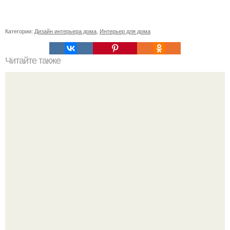
Категории:
Дизайн интерьера дома
,
Интерьер для дома
Читайте также
11 рецептов сахарной глазури, чтобы подойти творчески
к украшению печенюшек.