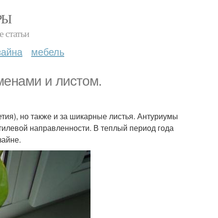
РЫ
е статьи
зайна
мебель
менами и листом.
етия), но также и за шикарные листья. Антуриумы
стилевой направленности. В теплый период года
зайне.