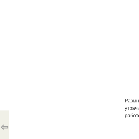
Размн
утрач
работ
⇦