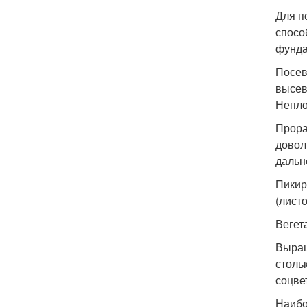
Для п
спосо
фунда
Посев
высев
Непло
Прора
довол
дальн
Пикир
(лист
Вегет
Выращ
столь
соцве
Наибо