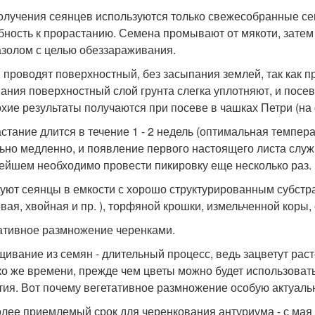
олучения сеянцев используются только свежесобранные сем
бность к прорастанию. Семена промывают от мякоти, зате
золом с целью обеззараживания.
 проводят поверхностный, без засыпания землей, так как п
ания поверхностный слой грунта слегка уплотняют, и пос
хие результаты получаются при посеве в чашках Петри (на
стание длится в течение 1 - 2 недель (оптимальная темпер
ьно медленно, и появление первого настоящего листа служ
ейшем необходимо провести пикировку еще несколько раз.
уют сеянцы в емкости с хорошо структурированным субстра
овая, хвойная и пр. ), торфяной крошки, измельченной коры,
ативное размножение черенками.
ивание из семян - длительный процесс, ведь зацветут расте
ко же времени, прежде чем цветы можно будет использовать 
тия. Вот почему вегетативное размножение особую актуаль
лее приемлемый срок для черенкования антуриума - с мая 