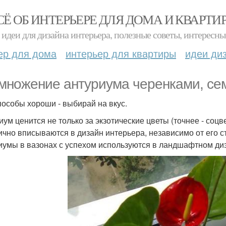
СЁ ОБ ИНТЕРЬЕРЕ ДЛЯ ДОМА И КВАРТИ
идеи для дизайна интерьера, полезные советы, интересны
ер для дома
интерьер для квартиры
идеи ди
множение антуриума черенками, се
пособы хороши - выбирай на вкус.
иум ценится не только за экзотические цветы (точнее - соцв
ично вписываются в дизайн интерьера, независимо от его 
иумы в вазонах с успехом используются в ландшафтном ди