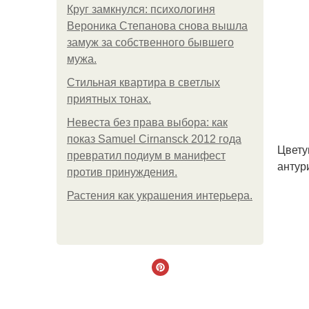
Круг замкнулся: психологиня
Вероника Степанова снова вышла
замуж за собственного бывшего
мужа.
Стильная квартира в светлых
приятных тонах.
Невеста без права выбора: как
показ Samuel Cirnansck 2012 года
Цвету
превратил подиум в манифест
антур
против принуждения.
Растения как украшения интерьера.