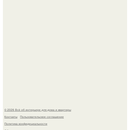
Детали решают всё: выход приянки чопры на показе Dior
обернулся шквалом критики из-за небрежного пошива.
Невеста без права выбора: как показ Samuel Cirnansck
2012 года превратил подиум в манифест против
принуждения.
© 2026 Всё об интерьере для дома и квартиры
Контакты
Пользовательское соглашение
Политика конфидециальности