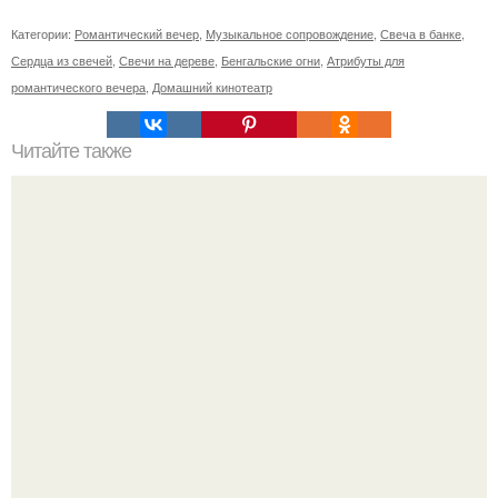
Категории:
Романтический вечер
,
Музыкальное сопровождение
,
Свеча в банке
,
Сердца из свечей
,
Свечи на дереве
,
Бенгальские огни
,
Атрибуты для
романтического вечера
,
Домашний кинотеатр
Читайте также
11 рецептов сахарной глазури, чтобы подойти творчески
к украшению печенюшек.