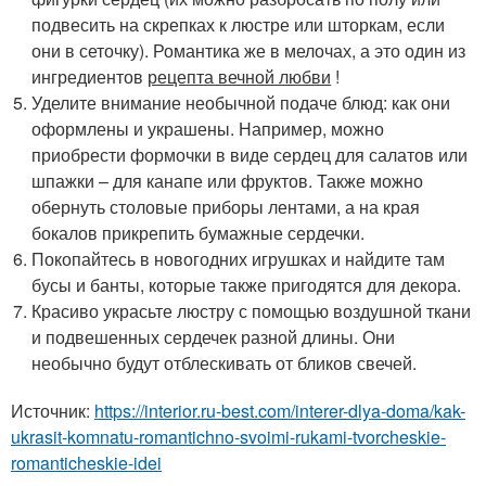
подвесить на скрепках к люстре или шторкам, если
они в сеточку). Романтика же в мелочах, а это один из
ингредиентов
рецепта вечной любви
!
Уделите внимание необычной подаче блюд: как они
оформлены и украшены. Например, можно
приобрести формочки в виде сердец для салатов или
шпажки – для канапе или фруктов. Также можно
обернуть столовые приборы лентами, а на края
бокалов прикрепить бумажные сердечки.
Покопайтесь в новогодних игрушках и найдите там
бусы и банты, которые также пригодятся для декора.
Красиво украсьте люстру с помощью воздушной ткани
и подвешенных сердечек разной длины. Они
необычно будут отблескивать от бликов свечей.
Источник:
https://interior.ru-best.com/interer-dlya-doma/kak-
ukrasit-komnatu-romantichno-svoimi-rukami-tvorcheskie-
romanticheskie-idei