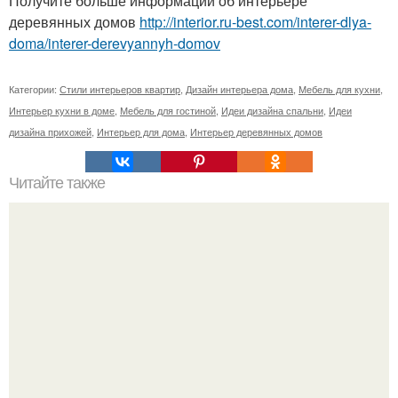
Получите больше информации об интерьере
деревянных домов
http://interior.ru-best.com/interer-dlya-
doma/interer-derevyannyh-domov
Категории:
Стили интерьеров квартир
,
Дизайн интерьера дома
,
Мебель для кухни
,
Интерьер кухни в доме
,
Мебель для гостиной
,
Идеи дизайна спальни
,
Идеи
дизайна прихожей
,
Интерьер для дома
,
Интерьер деревянных домов
Читайте также
Номера квартир по фэн-шуй.