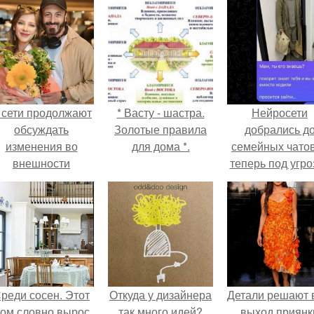
 сети продолжают
* Васту - шастра.
Нейросети
обсуждать
Золотые правила
добрались д
изменения во
для дома *.
семейных чатов
внешности
теперь под угро
актрисы.
мамины нерв
реди сосен. Этот
Откуда у дизайнера
Детали решают 
ом словно вырос
так много идей?
выход приянк