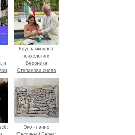
Круг замкнулся:
о
психологиня
, и
Вероника
зой
Степанова снова
ы.
вышла замуж за
собственного
бывшего мужа.
всё:
Эко - панно
и
"Песочный Берег":