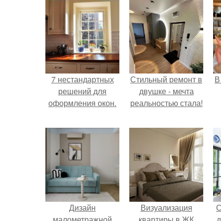
7 нестандартных
Стильный ремонт в
В
решений для
двушке - мечта
оформления окон.
реальностью стала!
Дизайн
Визуализация
С
малометражной
квартиры в ЖК
д