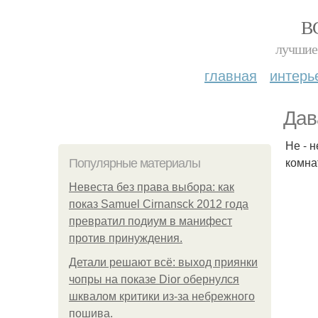
В
лучшие 
главная
интерь
Дав
Не - 
комна
Популярные материалы
Невеста без права выбора: как
показ Samuel Cirnansck 2012 года
превратил подиум в манифест
против принуждения.
Детали решают всё: выход приянки
чопры на показе Dior обернулся
шквалом критики из-за небрежного
пошива.