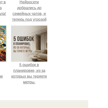
т в
Нейросети
а
добрались до
ла!
семейных чатов, и
теперь под угрозой
мамины нервы.
5 ошибок в
планировке, из-за
не
которых вы теряете
метры.