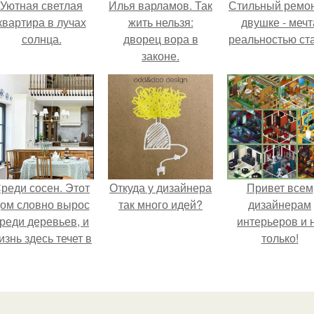
Уютная светлая
Илья варламов. Так
Стильный ремон
квартира в лучах
жить нельзя:
двушке - мечт
солнца.
дворец вора в
реальностью ста
законе.
реди сосен. Этот
Откуда у дизайнера
Привет всем
ом словно вырос
так много идей?
дизайнерам
реди деревьев, и
интерьеров и 
изнь здесь течет в
только!
обственном ритме
- спокойно, без
пешки и лишнего
шума.