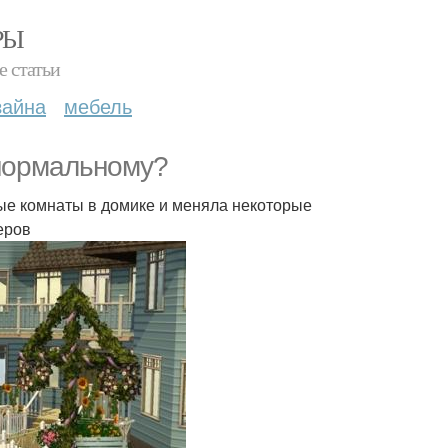
РЫ
е статьи
зайна
мебель
 нормальному?
арые комнаты в домике и меняла некоторые
еров