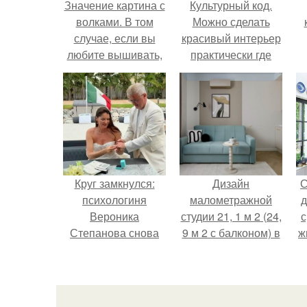
Значение картина с
Культурный код.
волками. В том
Можно сделать
случае, если вы
красивый интерьер
любите вышивать,
практически где
то наверняка
угодно.
задумывались о
том, что означает та
или иная вышитая
вами картина.
Круг замкнулся:
Дизайн
С
психологиня
малометражной
д
Вероника
студии 21, 1 м 2 (24,
с
Степанова снова
9 м 2 с балконом) в
ж
вышла замуж за
Краснодаре.
с
собственного
бывшего мужа.
с