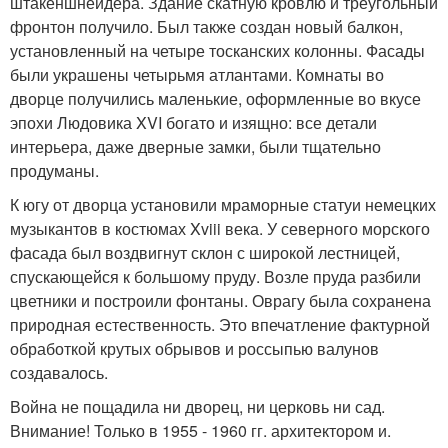
штакеншнейдера. Здание скатную кровлю и треугольный
фронтон получило. Был также создан новый балкон,
установленный на четыре тосканских колонны. Фасады
были украшены четырьмя атлантами. Комнаты во
дворце получились маленькие, оформленные во вкусе
эпохи Людовика XVI богато и изящно: все детали
интерьера, даже дверные замки, были тщательно
продуманы.
К югу от дворца установили мраморные статуи немецких
музыкантов в костюмах Xviii века. У северного морского
фасада был воздвигнут склон с широкой лестницей,
спускающейся к большому пруду. Возле пруда разбили
цветники и построили фонтаны. Оврагу была сохранена
природная естественность. Это впечатление фактурной
обработкой крутых обрывов и россыпью валунов
создавалось.
Война не пощадила ни дворец, ни церковь ни сад.
Внимание! Только в 1955 - 1960 гг. архитектором и.