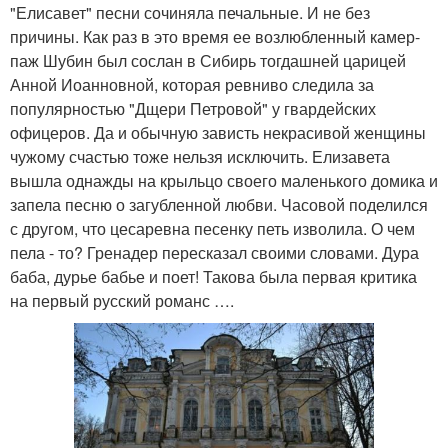
"Елисавет" песни сочиняла печальные. И не без
причины. Как раз в это время ее возлюбленный камер-
паж Шубин был сослан в Сибирь тогдашней царицей
Анной Иоанновной, которая ревниво следила за
популярностью "Дщери Петровой" у гвардейских
офицеров. Да и обычную зависть некрасивой женщины
чужому счастью тоже нельзя исключить. Елизавета
вышла однажды на крыльцо своего маленького домика и
запела песню о загубленной любви. Часовой поделился
с другом, что цесаревна песенку петь изволила. О чем
пела - то? Гренадер пересказал своими словами. Дура
баба, дурье бабье и поет! Такова была первая критика
на первый русский романс ….