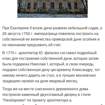
При Екатерине II возле дачи развели небольшой садик, а
25 августа 1752 г. императрица повелела построить на
собственной ее величества приморской даче особняк и
по окончании предъявить ей счет.
В 1770 г. архитектор Ю. фельтен составил подробный
план для построения собственной дачи, которая затем
была подарена Николаю I, который, в свою очередь,
подарил собственную дачу цесаревичу Александру, тот
никому ничего дарить не стал, а в лучших московских
традициях провел на даче медовый месяц.
Тогда же на месте снесенного деревянного дома
построили каменный двухэтажный дворец в стиле
"Необарокко" по проекту архитектора а.