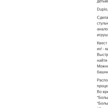
детьм
Duplo
Сдела
стуль
анало
игруш
Квест
их! - 
Выстр
найти
Можно
башни
Распо
проце
Во вр
"Больш
"Больш