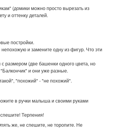
икам" (домики можно просто вырезать из
ету и оттенку деталей.
овые постройки.
 непохожую и замените одну из фигур. Что эти
и с размером (две башенки одного цвета, но
 "Балкончик" и они уже разные.
акой", "похожий" - "не похожий".
вложите в ручки малыша и своими руками
е спешите! Терпения!
Опять же, не спешите, не торопите. Не