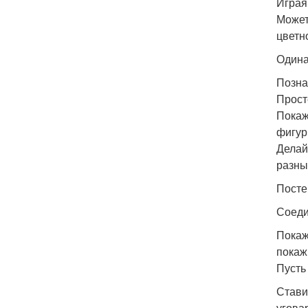
Играя
Может
цветн
Одина
Позна
Прост
Покаж
фигур
Делай
разны
Посте
Соеди
Покаж
покаж
Пусть
Стави
угова