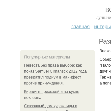
В
лучшие 
главная
интерь
Раз
Знако
Популярные материалы
Собер
"Пало
Невеста без права выбора: как
друг н
показ Samuel Cirnansck 2012 года
Так ж
превратил подиум в манифест
а поп
против принуждения.
Кирпич в прихожей и на кухне
поклеила.
Сказочный дом художницы в