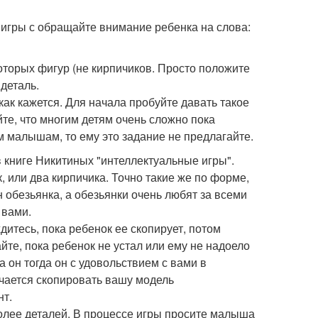
 игры с обращайте внимание ребенка на слова:
оторых фигур (не кирпичиков. Просто положите
 деталь.
 как кажется. Для начала пробуйте давать такое
йте, что многим детям очень сложно пока
м малышам, то ему это задание не предлагайте.
в книге Никитиных "интеллектуальные игры".
к, или два кирпичика. Точно такие же по форме,
н обезьянка, а обезьянки очень любят за всеми
 вами.
дитесь, пока ребенок ее скопирует, потом
йте, пока ребенок не устал или ему не надоело
а он тогда он с удовольствием с вами в
учается скопировать вашу модель
нт.
более деталей. В процессе игры просите малыша