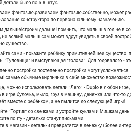
й детали было по 5-6 штук.
ваем фантазию.развиваем фантазию.собственно, может расцв
ьзование конструктора по первоначальному назначению.
м дальше!строим дальше! помнить, что малыш в год не в со
, не всякий малыш сам может вдруг увидеть в своей постро
но существо.
айте сами - покажите ребёнку примитивнейшее существо, п
ть, "Туловище" и выступающая "голова". Для годовалого - э
пенно постройки постепенно постройки могут усложняться.
ы! самые обычные кирпичики в себе множество возможносте
е, можно использовать детали "Лего" - Duplo в любой игре,
 в игре булочка, мыло, груз в машину, денежка или что-то д
вёт вместе с ребёнком, а не пылится до следующей игры!
йте "Тортик" со свечками и устройте куклам и Мишкам день
сите почту - детальки станут письмами.
те в магазин - детальки превратятся в денежку (более инте