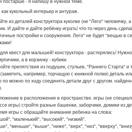
и постарше - я напишу в нужной теме.
, как кукольный интерьер и антураж.
йте из деталей конструктора куколке (не "Лего" человечку, а
чик. И дайте и дайте ребёнку играть! что-то.через день сдел
гичные постройки и сооружения. Лего" не будет "вещью в се
ками!
 для квест для малышей! конструктора - растерялись! Нужно
кирпичики, а в корзинку - кубики.
ойте препятствия из подушек, стульев, "Раннего Старта" и 
 (заметить, например, торчащую с книжной полки) деталь ил
 по можно по ходу соединять детали друг с другом. найден
.
ложение в расположение в пространстве. игры (не специаль
ссе игры) стройте разные башенки, заборчики, домики из де
емя игры с обращайте внимание ребенка на слова:
ой", "маленький", "высокий", "низкий".
е", "меньше", "выше", "ниже", "верх", "низ", "вверху", "внизу