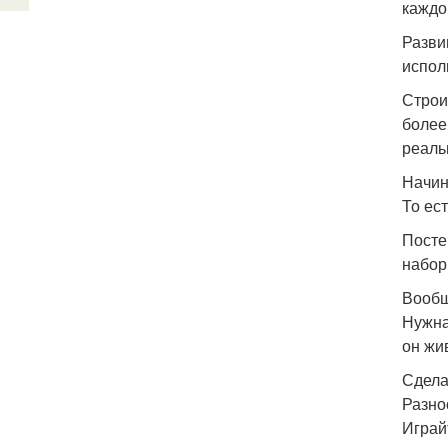
каждо
Разви
испол
Строи
более
реаль
Начин
То ес
Посте
набор
Вообщ
Нужна
он жи
Сдела
Разно
Играй