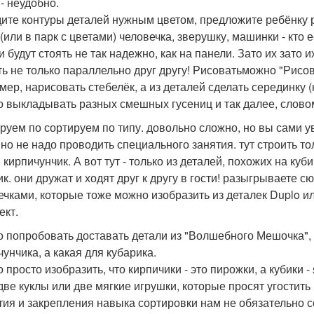
- неудобно.
ите контуры деталей нужным цветом, предложите ребёнку р
(или в парк с цветами) человечка, зверушку, машинки - кто е
и будут стоять не так надежно, как на панели. Зато их зато 
ть не только параллельно друг другу! Рисоватьможно "Рисо
мер, нарисовать стебелёк, а из деталей сделать серединку (к
 выкладывать разных смешных гусениц и так далее, словом
руем по сортируем по типу. довольно сложно, но вы сами уви
 но не надо проводить специального занятия. тут строить то
кирпичунчик. А вот тут - только из деталей, похожих на куб
ик. они дружат и ходят друг к другу в гости! разыгрываете 
ечками, которые тоже можно изобразить из деталек Duplo и
ект.
 попробовать доставать детали из "Волшебного Мешочка", 
чунчика, а какая для кубарика.
 просто изобразить, что кирпичики - это пирожки, а кубики -
 две куклы или две мягкие игрушки, которые просят угостить 
тия и закрепления навыка сортировки нам не обязательно с