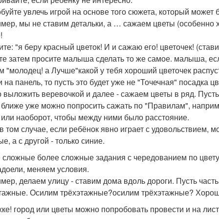
буйте увлечь игрой на основе того сюжета, который может 
мер, мы не ставим детальки, а … сажаем цветы (особенно хо
!
те: "я беру красный цветок! И и сажаю его! цветочек! (став
те затем просите малыша сделать то же самое. малыша, если
м "молодец! а Лучше"какой у тебя хороший цветочек распус
и на панель, то пусть это будет уже не "Точечная" посадка 
 выложить веревочкой и далее - сажаем цветы в ряд. Пусть 
 ближе уже можно попросить сажать по "Правилам", наприме
 или наоборот, чтобы между ними было расстояние.
в том случае, если ребёнок явно играет с удовольствием, м
е, а с другой - только синие.
 сложные более сложные задания с чередованием по цвету 
адоели, меняем условия.
мер, делаем улицу - ставим дома вдоль дороги. Пусть часть
тажные. Осилим трёхэтажные?осилим трёхэтажные? Хорошо!
ке! город или цветы можно попробовать провести и на листк