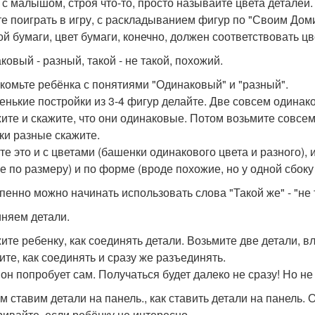
 с малышом, строя что-то, просто называйте цвета деталей.
е поиграть в игру, с раскладыванием фигур по "Своим Дом
ой бумаги, цвет бумаги, конечно, должен соответствовать цв
ковый - разный, такой - не такой, похожий.
комьте ребёнка с понятиями "Одинаковый" и "разный".
енькие постройки из 3-4 фигур делайте. Две совсем одинак
ите и скажите, что они одинаковые. Потом возьмите совсем
ки разные скажите.
те это и с цветами (башенки одинакового цвета и разного), 
е по размеру) и по форме (вроде похожие, но у одной сбоку
пенно можно начинать использовать слова "Такой же" - "не т
няем детали.
ите ребенку, как соединять детали. Возьмите две детали, 
ите, как соединять и сразу же разъединять.
 он попробует сам. Получаться будет далеко не сразу! Но н
м ставим детали на панель., как ставить детали на панель. 
ривайте, если ребёнку не интересно.