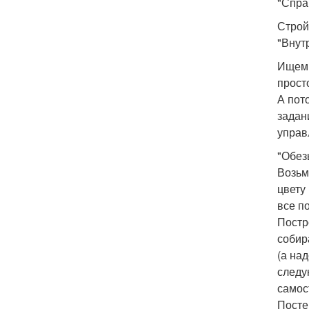
"Справ
Строй
"Внутр
Ищем 
прост
А пот
задан
управ
"Обез
Возьм
цвету
все п
Постр
собир
(а на
следу
самос
Посте