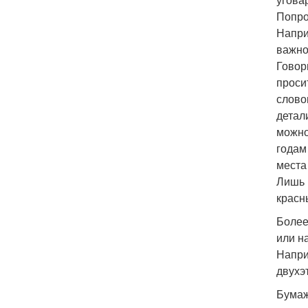
Попро
Напри
важно
Говори
проси
слово
детал
можно
годам
места
Лишь 
красны
Более
или н
Напри
двухэ
Бумаж