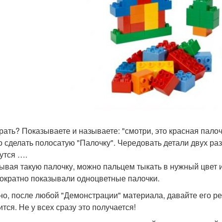
грать? Показываете и называете: "смотри, это красная палочк
 сделать полосатую "Палочку". Чередовать детали двух разн
утся ….
ывая такую палочку, можно пальцем тыкать в нужный цвет и 
ократно показывали одноцветные палочки.
но, после любой "Демонстрации" материала, давайте его реб
тся. Не у всех сразу это получается!