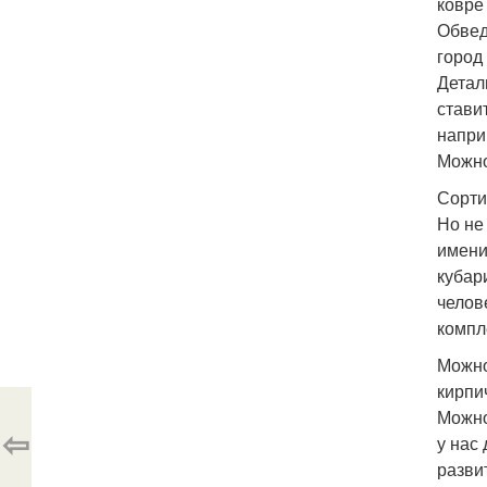
ковре 
Обвед
город 
Детал
стави
напри
Можно
Сорти
Но не
имени 
кубар
челов
компл
Можно
кирпи
Можно
⇦
у нас
разви