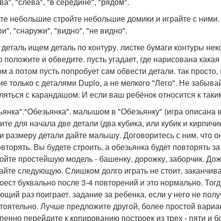
а", "слева", "в середине", "рядом".
те небольшие стройте небольшие домики и играйте с ними.
и", "снаружи", "видно", "не видно".
деталь ищем деталь по контуру. листке бумаги контуры нек
о положите и обведите. пусть угадает, где нарисована какая
ом а потом пусть попробует сам обвести детали. так просто,
ие только с деталями Duplo, а не мелкого "Лего". Не забыва
ляться с карандашом. И если ваш ребёнок относится к таки
ьянка"."Обезьянка". малышом в "Обезьянку" (игра описана 
ите для начала две детали (два кубика, или кубик и кирпичи
 и размеру детали дайте малышу. Договоритесь с ним, что о
овторять. Вы будете строить, а обезьянка будет повторять за
ойте простейшую модель - башенку, дорожку, заборчик. Дож
айте следующую. Слишком долго играть не стоит, заканчива
доест буквально после 3-4 повторений и это нормально. Тогд
ющий раз поиграет. задание за ребенка, если у него не пол
тоятельно. Лучше предложите другой, более простой вариа
пенно перейдите к копированию построек из трех - пяти и 