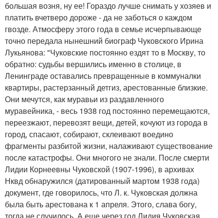
большая возня, ну ее! Гораздо лучше снимать у хозяев и
платить вчетверо дороже - да не заботься о каждом
гвозде. Атмосферу этого года в семье исчерпывающе
точно передала нынешний биограф Чуковского Ирина
Лукьянова: "Чуковские постоянно ездят то в Москву, то
обратно: судьбы вершились именно в столице, в
Ленинграде оставались превращенные в коммуналки
квартиры, растерзанный детгиз, арестованные близкие.
Они мечутся, как муравьи из раздавленного
муравейника, - весь 1938 год постоянно перемещаются,
переезжают, перевозят вещи, детей, кочуют из города в
город, спасают, собирают, склеивают воедино
фрагменты разбитой жизни, налаживают существование
после катастрофы. Они многого не знали. После смерти
Лидии Корнеевны Чуковской (1907-1996), в архивах
Нквд обнаружился (датированный мартом 1938 года)
документ, где говорилось, что Л. к. Чуковская должна
была быть арестована к 1 апреля. Этого, слава богу,
тогда не случилось. А еще через год Лидия Чуковская