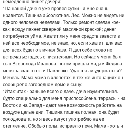
немедленно пишет дочери:
"На нашей даче я уже провел сутки - и мне очень
нравится. Тишина абсолютная. Лес. Можно не видеть ни
одного человека неделями. Только ремонт сделан кое-
как; всюду пахнет скверной масляной краской; денег
потребуется уйма. Хватит ли у меня средств завести в
ней все необходимое, не знаю, но, если хватит, для вас
для всех будет отличная база. Я дал себе слово не
встречаться здесь с писателями. Но сейчас у меня был
сын Всеволода Иванова, потом пришла мадам Федина,
меня зазвал в гости Павленко. Удастся ли удержаться?
Мебель. Мама мама в хлопотах. в тех же интонациях он
сообщает о загородном доме и сыну:
"Итак"итак - раньше всего о даче. дача изумительная.
будто специально для меня приспособлена. террасы - на
Восток и на Запад - дают мне возможность работать на
воздухе целые дни. Тишина тишина полная. она будет
холодновата, но я весь август употреблю на ее
отепление. Обобью полы, исправлю печи. Мама - хоть и