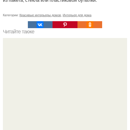
Категории:
Красивые интерьеры домов
,
Интерьер для дома
Читайте также
Неприхотливые комнатные цветы для квартиры. 10
самых неприхотливых комнатных растений или цветы
для лентяя.