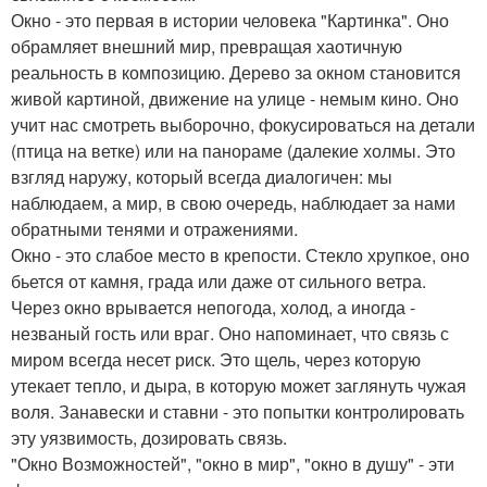
Окно - это первая в истории человека "Картинка". Оно
обрамляет внешний мир, превращая хаотичную
реальность в композицию. Дерево за окном становится
живой картиной, движение на улице - немым кино. Оно
учит нас смотреть выборочно, фокусироваться на детали
(птица на ветке) или на панораме (далекие холмы. Это
взгляд наружу, который всегда диалогичен: мы
наблюдаем, а мир, в свою очередь, наблюдает за нами
обратными тенями и отражениями.
Окно - это слабое место в крепости. Стекло хрупкое, оно
бьется от камня, града или даже от сильного ветра.
Через окно врывается непогода, холод, а иногда -
незваный гость или враг. Оно напоминает, что связь с
миром всегда несет риск. Это щель, через которую
утекает тепло, и дыра, в которую может заглянуть чужая
воля. Занавески и ставни - это попытки контролировать
эту уязвимость, дозировать связь.
"Окно Возможностей", "окно в мир", "окно в душу" - эти