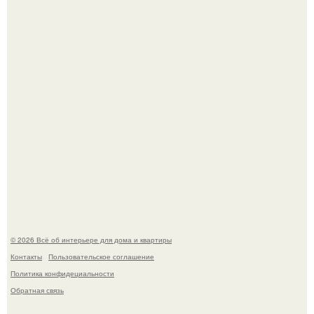
Привет всем дизайнерам интерьеров и не только!
"Проиллюстрированные Люди": Томас майландер
превратил солнечные ожоги в арт - объект.
© 2026 Всё об интерьере для дома и квартиры
Контакты
Пользовательское соглашение
Политика конфидециальности
Обратная связь