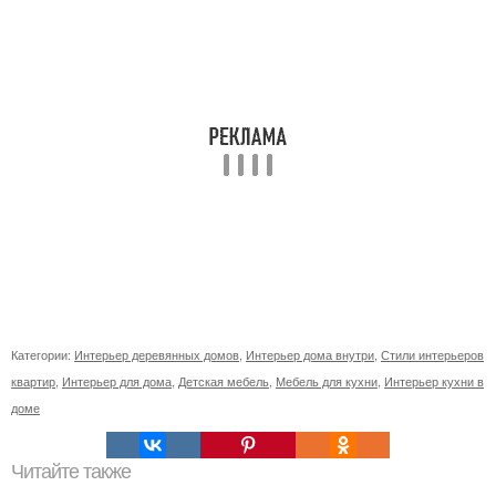
Категории:
Интерьер деревянных домов
,
Интерьер дома внутри
,
Стили интерьеров
квартир
,
Интерьер для дома
,
Детская мебель
,
Мебель для кухни
,
Интерьер кухни в
доме
Читайте также