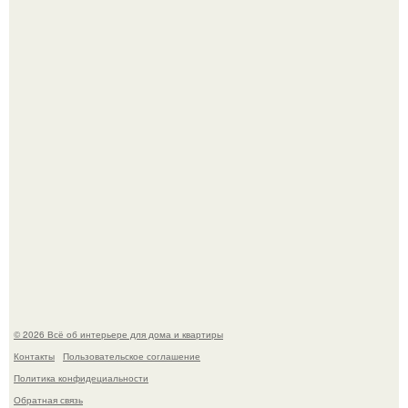
Три года назад мы купили борщевичное поле и
придумали мечту!
Стильная квартира в светлых приятных тонах.
© 2026 Всё об интерьере для дома и квартиры
Контакты
Пользовательское соглашение
Политика конфидециальности
Обратная связь