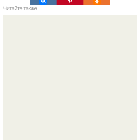
Читайте также
Что подарить на новый год?
Нейросети добрались до семейных чатов, и теперь под
угрозой мамины нервы.