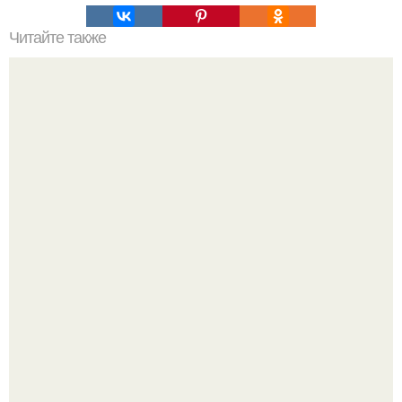
Читайте также
Значение картина с волками. В том случае, если вы
любите вышивать, то наверняка задумывались о том,
что означает та или иная вышитая вами картина.