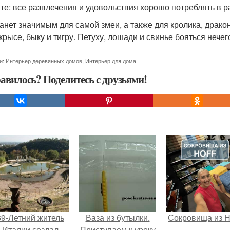
те: все развлечения и удовольствия хорошо потреблять в 
танет значимым для самой змеи, а также для кролика, дракон
крысе, быку и тигру. Петуху, лошади и свинье бояться нечего
и:
Интерьер деревянных домов
,
Интерьер для дома
авилось? Поделитесь с друзьями!
69-Летний житель
Ваза из бутылки.
Сокровища из Ho
Италии создал
Приступаем к уроку