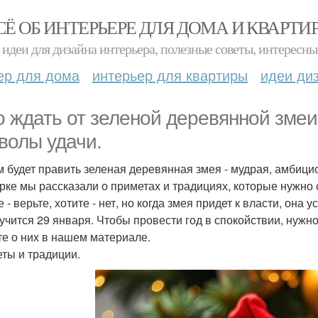
СЁ ОБ ИНТЕРЬЕРЕ ДЛЯ ДОМА И КВАРТИ
идеи для дизайна интерьера, полезные советы, интересны
ер для дома
интерьер для квартиры
идеи ди
о ждать от зеленой деревянной змеи
волы удачи.
м будет править зеленая деревянная змея - мудрая, амбици
рке мы рассказали о приметах и традициях, которые нужно 
 - верьте, хотите - нет, но когда змея придет к власти, он
лучится 29 января. Чтобы провести год в спокойствии, нужн
те о них в нашем материале.
ты и традиции.