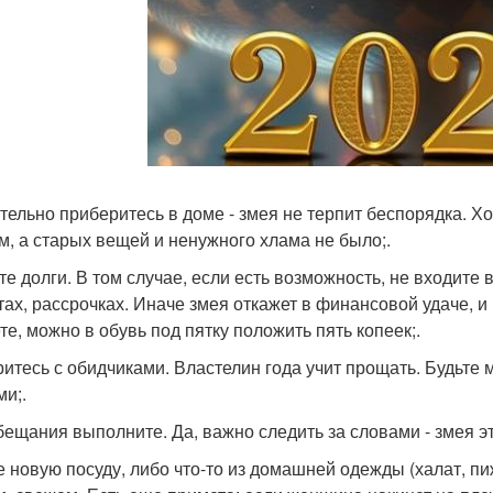
тельно приберитесь в доме - змея не терпит беспорядка. Х
м, а старых вещей и ненужного хлама не было;.
те долги. В том случае, если есть возможность, не входите 
тах, рассрочках. Иначе змея откажет в финансовой удаче, и
те, можно в обувь под пятку положить пять копеек;.
итесь с обидчиками. Властелин года учит прощать. Будьте 
ми;.
бещания выполните. Да, важно следить за словами - змея э
е новую посуду, либо что-то из домашней одежды (халат, пи