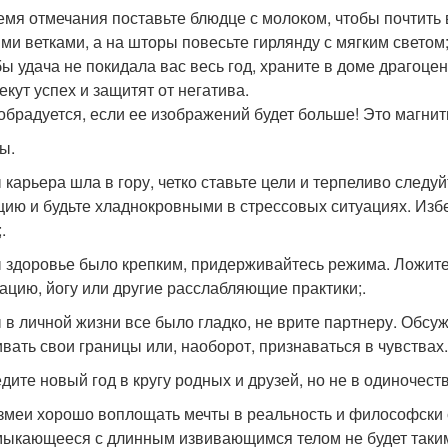
емя отмечания поставьте блюдце с молоком, чтобы почтить 
ми ветками, а на шторы повесьте гирлянду с мягким светом;
бы удача не покидала вас весь год, храните в доме драгоц
екут успех и защитят от негатива.
обрадуется, если ее изображений будет больше! Это магнит
ы.
 карьера шла в гору, четко ставьте цели и терпеливо след
цию и будьте хладнокровными в стрессовых ситуациях. Избе
.
 здоровье было крепким, придерживайтесь режима. Ложитесь
ацию, йогу или другие расслабляющие практики;.
 в личной жизни все было гладко, не врите партнеру. Обсу
ивать свои границы или, наоборот, признаваться в чувствах.
дите новый год в кругу родных и друзей, но не в одиночеств
 змеи хорошо воплощать мечты в реальность и философски 
ыкающееся с длинным извивающимся телом не будет таким 