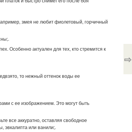
и платок и быстро снимет его после боя
 Например, змея не любит фиолетовый, горчичный
ны;.
ех. Особенно актуален для тех, кто стремится к
⇨
редвзято, то нежный оттенок воды ее
рами с ее изображением. Это могут быть
вьте все аккуратно, оставляя свободное
ы, эвкалипта или ванили;.