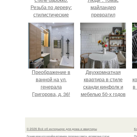
Резьба по дереву:
майландер
стилистические
превратил
направления и
солнечные ожоги в
характерные узоры.
арт - объект.
Преображение в
Двухкомнатная
ванной на ул.
квартира в стиле
к
генерала
сканди кинфолк и
в
Григорова, д. 36!
мебелью 50-х годов
в высотке на
котельнической.
© 2026 Всё об интерьере для дома и квартиры
К
П
Лучшие идеи для дизайна интерьера, полезные советы, интересные статьи