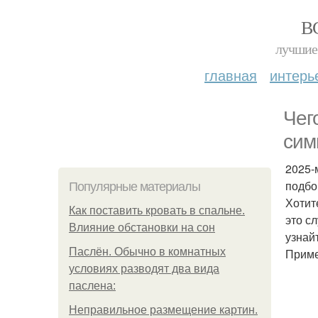
В
лучшие 
главная
интерь
Чег
сим
2025-
подбо
Популярные материалы
Хотите
Как поставить кровать в спальне.
это с
Влияние обстановки на сон
узнай
Паслён. Обычно в комнатных
Приме
условиях разводят два вида
паслена:
Неправильное размещение картин.