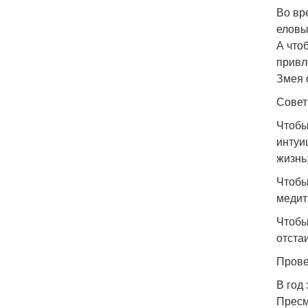
Во вр
еловы
А что
привл
Змея 
Совет
Чтобы
интуи
жизнь;
Чтобы
медит
Чтобы
отста
Прове
В год
Пресм