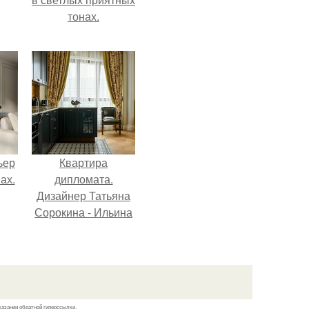
тонах.
ьер
Квартира
ах.
дипломата.
Дизайнер Татьяна
Сорокина - Ильина
создала
классический
интерьер для
возрастной пары в
квартире площадью
казании обратной гиперссылки.