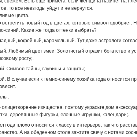
м, свежем. Есть еще примета: если женщина накинет на плеч
ов, то все невзгоды уйдут и не вернутся.
ливые цвета.
 встретить новый год в цветах, которые символ одобряет.
но-синий. Какие же тогда оттенки выбрать?
адный, кофейный, карамельный. Тут даже астрологи соглас
ый. Любимый цвет змеи! Золотистый отразит богатство и усп
совому росту;.
й. Символ тайны, глубины и защиты;.
ой. В случае если к темно-синему хозяйка года относится п
овесит.
олы.
- олицетворение изящества, поэтому украсьте дом аксессуа
этки, деревянные фигурки, елочные игрушки, календари;.
л года плохо относится к хаосу в интерьере, так что расста
ранство. А на обеденном столе зажгите свечу с нотами сосн