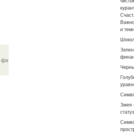
чисто
курант
Счаст
Важно
и тем
Шокол
Зелен
финан
⇦
Черны
Голуб
уравн
Симв
Змея 
стату
Симво
прост