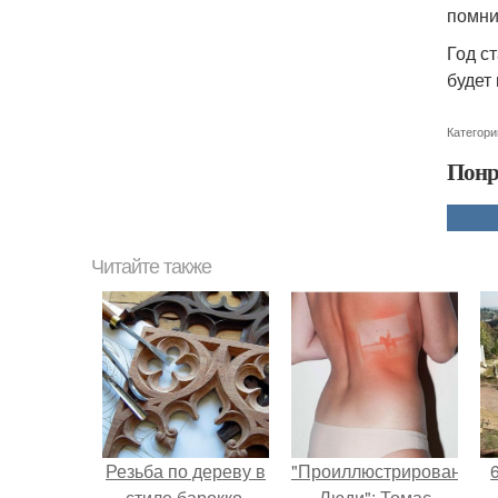
помни
Год с
будет 
Категори
Понр
Читайте также
Резьба по дереву в
"Проиллюстрированные
стиле барокко.
Люди": Томас