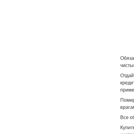
Обяза
чисты
Отдай
креди
приме
Помир
врага
Все о
Купит