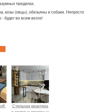
разумных пределах.
а, козы (овцы), обезьяны и собаки. Непросто
 - будет во всем везти!
ff.
Стильная квартира
в светлых приятных