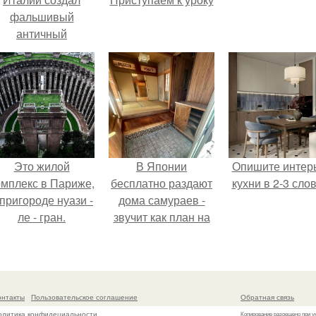
фальшивый
античный
амфитеатр и
долгое время
успешно выдавал
его за настоящее
историческое
наследие.
Это жилой
В Японии
Опишите интер
омплекс в Париже,
бесплатно раздают
кухни в 2-3 слов
 пригороде нуази -
дома самураев -
ле - гран.
звучит как план на
новую жизнь.
онтакты
Пользовательское соглашение
Обратная связь
олитика конфидециальности
Копирование разрешено при у