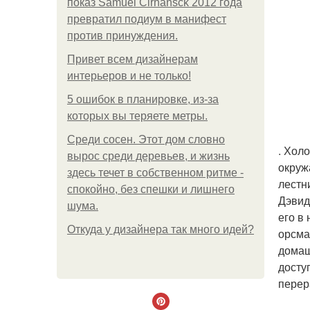
показ Samuel Cirnansck 2012 года
превратил подиум в манифест
против принуждения.
Привет всем дизайнерам
интерьеров и не только!
5 ошибок в планировке, из-за
которых вы теряете метры.
Среди сосен. Этот дом словно
. Хол
вырос среди деревьев, и жизнь
окруж
здесь течет в собственном ритме -
лестн
спокойно, без спешки и лишнего
Дэвид
шума.
его в
Откуда у дизайнера так много идей?
орсма
домаш
досту
перер