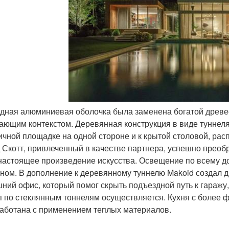
одная алюминиевая оболочка была заменена богатой древе
ающим контекстом. Деревянная конструкция в виде туннеля 
ичной площадке на одной стороне и к крытой столовой, рас
 Скотт, привлеченный в качестве партнера, успешно преоб
 настоящее произведение искусства. Освещение по всему 
ном. В дополнение к деревянному туннелю Makoid создал дв
ний офис, который помог скрыть подъездной путь к гаражу, 
п по стеклянным тоннелям осуществляется. Кухня с более
аботана с применением теплых материалов.