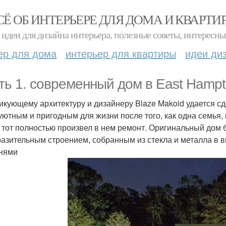
СЁ ОБ ИНТЕРЬЕРЕ ДЛЯ ДОМА И КВАРТИ
идеи для дизайна интерьера, полезные советы, интересны
ер для дома
интерьер для квартиры
идеи ди
ть 1. современный дом в East Hampt
икующему архитектуру и дизайнеру Blaze Makoid удается сде
 уютным и пригодным для жизни после того, как одна семья, 
 тот полностью произвел в нем ремонт. Оригинальный дом
азительным строением, собранным из стекла и металла в в
нями