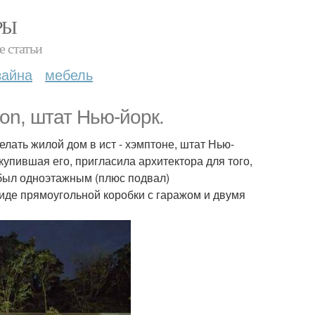
РЫ
е статьи
зайна
мебель
on, штат Нью-йорк.
лать жилой дом в ист - хэмптоне, штат Нью-
купившая его, пригласила архитектора для того,
 был одноэтажным (плюс подвал)
иде прямоугольной коробки с гаражом и двумя