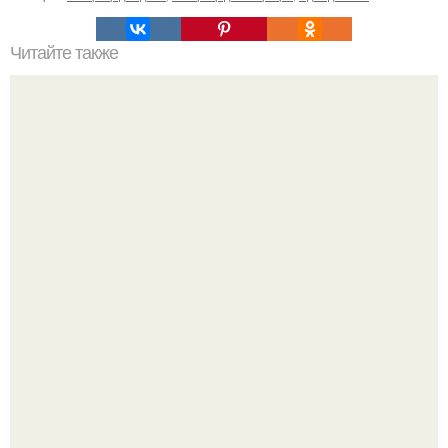
Читайте также
Значение картина с волками. В том случае, если вы
любите вышивать, то наверняка задумывались о том,
что означает та или иная вышитая вами картина.