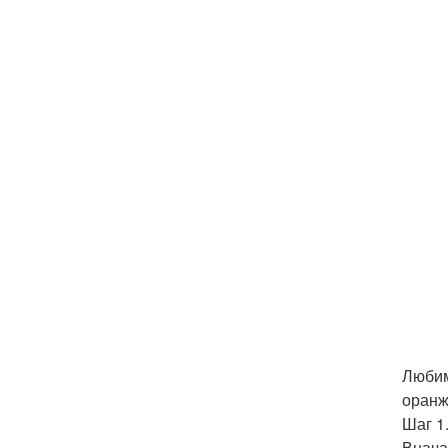
Любим
оранж
Шаг 1
Внача