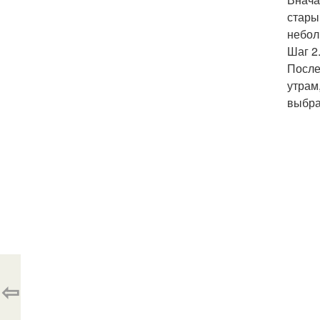
стары
небол
Шаг 2
После
утрам
выбра
⇦