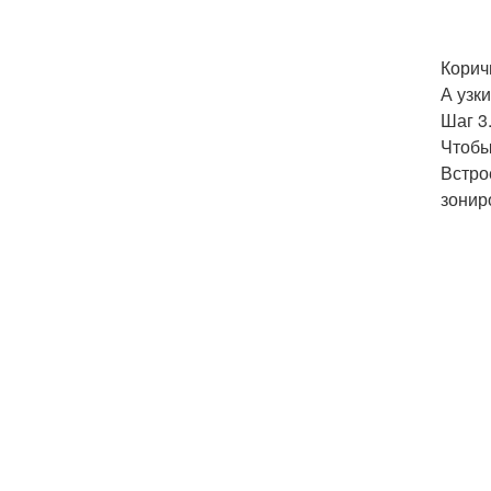
Корич
А узк
Шаг 3
Чтобы
Встро
зонир