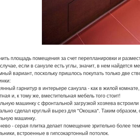
чить площадь помещения за счет перепланировки и размест
 случае, если в санузле есть углы, значит, в нем найдется 
мный вариант, поскольку пришлось покупать только две ств
нки:
янный гарнитур в интерьере санузла - как в жилой комнате
тная и, к тому же, вместительная мебель того стоит!
льную машинку с фронтальной загрузкой хозяева встроили 
ально сделал круглый вырез для "Окошка". Таким образом, 
льную машинку.
нево - серая плитка делает помещение зрительно более т
льники, встроенные в гипсокартонный потолок.