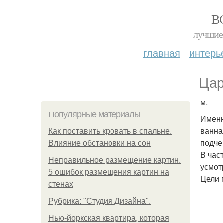
В
лучшие 
главная
интерь
Цар
м.
Популярные материалы
Именн
ванна
Как поставить кровать в спальне.
подче
Влияние обстановки на сон
В час
Неправильное размещение картин.
усмот
5 ошибок размещения картин на
Цели 
стенах
Рубрика: "Студия Дизайна".
Нью-йоркская квартира, которая