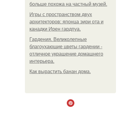
больше похожа на частный музей.
Игры с пространством двух
архитекторов: японца эири ота и
канадки Ирен гардпуа.
Гардения. Великолепные
благоухающие цветы гардении -
отличное украшение домашнего
интерьера.
Как вырастить банан дома.