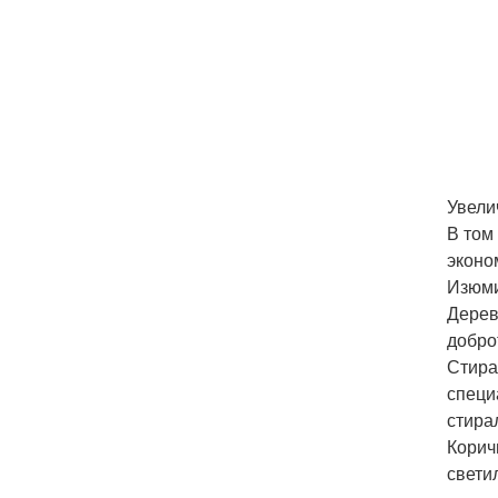
Увели
В том
эконо
Изюми
Дерев
добро
Стира
специ
стира
Корич
свети