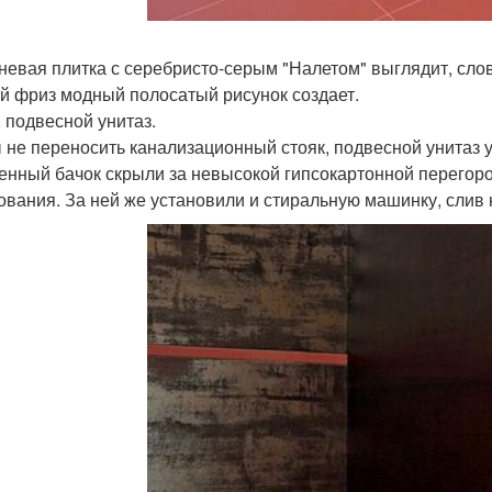
невая плитка с серебристо-серым "Налетом" выглядит, слов
ий фриз модный полосатый рисунок создает.
. подвесной унитаз.
 не переносить канализационный стояк, подвесной унитаз у
енный бачок скрыли за невысокой гипсокартонной перегор
ования. За ней же установили и стиральную машинку, слив 