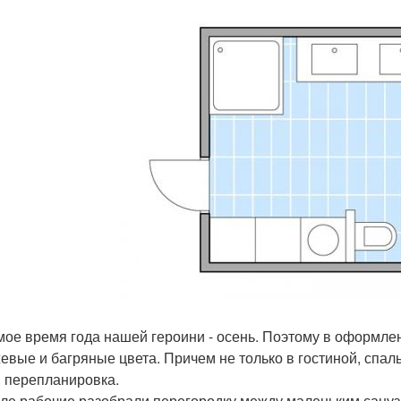
ое время года нашей героини - осень. Поэтому в оформле
евые и багряные цвета. Причем не только в гостиной, спаль
. перепланировка.
ле рабочие разобрали перегородку между маленьким санузл