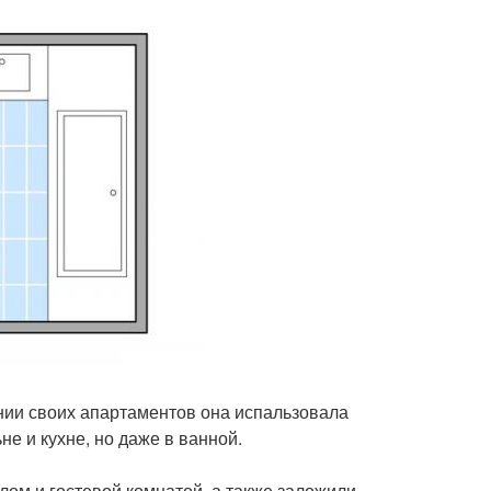
нии своих апартаментов она испальзовала
не и кухне, но даже в ванной.
ом и гостевой комнатой, а также заложили