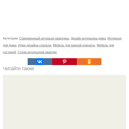
Категории:
Современный интерьер квартиры
,
Дизайн интерьера дома
,
Интерьер
для дома
,
Идеи дизайна спальни
,
Мебель для ванной комнаты
,
Мебель для
гостиной
,
Стили интерьеров квартир
Читайте также
Керамическая облицовочная плитка.