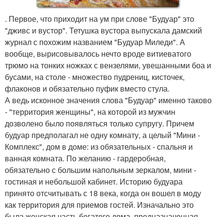
. Первое, что приходит на ум при слове "Будуар" это
"дживс и вустор". Тетушка вустора выпускала дамский
журнал с похожим названием "Будуар Миледи". А
вообще, вырисовывалось нечто вроде витиеватого
трюмо на тонких ножках с вензелями, увешанными боа и
бусами, на столе - множество пудрениц, кисточек,
флаконов и обязательно пуфик вместо стула.
А ведь исконное значения слова "Будуар" именно таково
- "территория женщины", на которой из мужчин
дозволено было появляться только супругу. Причем
будуар предполагал не одну комнату, а целый "Мини -
Комплекс", дом в доме: из обязательных - спальня и
ванная комната. По желанию - гардеробная,
обязательно с большим напольным зеркалом, мини -
гостиная и небольшой кабинет. Историю будуара
принято отсчитывать с 18 века, когда он вошел в моду
как территория для приемов гостей. Изначально это
была женская часть богатого дома, предназначенная