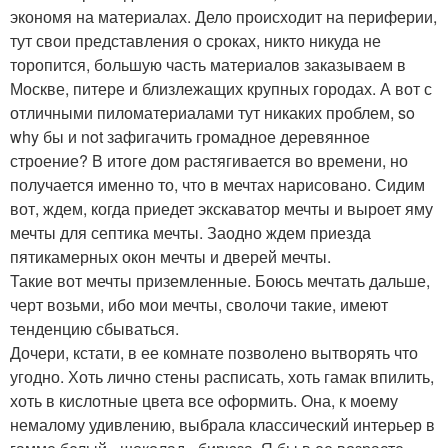
экономя на материалах. Дело происходит на периферии,
тут свои представления о сроках, никто никуда не
торопится, большую часть материалов заказываем в
Москве, питере и близлежащих крупных городах. А вот с
отличными пиломатериалами тут никаких проблем, so
why бы и not зафигачить громадное деревянное
строение? В итоге дом растягивается во времени, но
получается именно то, что в мечтах нарисовано. Сидим
вот, ждем, когда приедет экскаватор мечты и выроет яму
мечты для септика мечты. Заодно ждем приезда
пятикамерных окон мечты и дверей мечты.
Такие вот мечты приземленные. Боюсь мечтать дальше,
черт возьми, ибо мои мечты, сволочи такие, имеют
тенденцию сбываться.
Дочери, кстати, в ее комнате позволено вытворять что
угодно. Хоть лично стены расписать, хоть гамак впилить,
хоть в кислотные цвета все оформить. Она, к моему
немалому удивлению, выбрала классический интерьер в