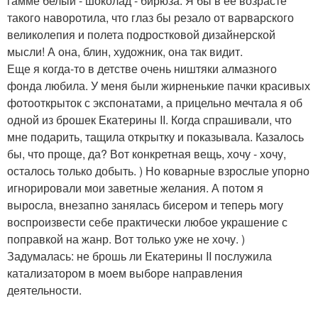
гамме белый - шоколад - бирюза. Я бы в ее возрасте
такого наворотила, что глаз бы резало от варварского
великолепия и полета подростковой дизайнерской
мысли! А она, блин, художник, она так видит.
Еще я когда-то в детстве очень ништяки алмазного
фонда любила. У меня были жирненькие пачки красивых
фотооткрыток с экспонатами, а прицельно мечтала я об
одной из брошек Екатерины II. Когда спрашивали, что
мне подарить, тащила открытку и показывала. Казалось
бы, что проще, да? Вот конкретная вещь, хочу - хочу,
осталось только добыть. ) Но коварные взрослые упорно
игнорировали мои заветные желания. А потом я
выросла, внезапно занялась бисером и теперь могу
воспроизвести себе практически любое украшение с
поправкой на жанр. Вот только уже не хочу. )
Задумалась: не брошь ли Екатерины II послужила
катализатором в моем выборе направления
деятельности.