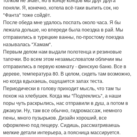
толком не знает, но в конце концов мы друг друга
поняли. Я, конечно, хотела всё-таки выпить сок, но
"Фанта" тоже сойдёт.
После обеда мне удалось поспать около часа. Я бы
лежала дольше, но впереди была поездка в рай. Мы
отправились в турецкие ванны, по-простому поездка
называлась "Хамам".
Первым делом нам выдали полотенца и резиновые
тапочки. Во всем этом незамысловатом обличии мы
отправились в первую комнату - финскую баню. Все в
дереве, температура 80. В целом, сидеть там возможно,
но когда вдыхаешь, ощущается запах теста.
Периодически в голову приходит мысль, что там ты
похож на хлебушек. Когда мы "Подпеклись", а наши
поры чуть раскрылись, нас отправили в душ, а потом в
джакузи. Ну, там все обычно, гидромассаж, немного
пены, много пузырьков. Дизайн хороший, все
оформлено под пещеру. Сидишь, рассматриваешь
мелкие детали интерьера, а поясница массируется.