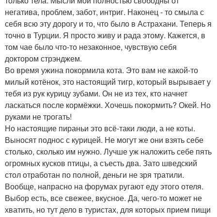
только тела. Мысли мои полностью свободны от
негатива, проблем, забот, интриг. Наконец - то смыла с
себя всю эту дорогу и то, что было в Астрахани. Теперь я
точно в Турции. Я просто живу и рада этому. Кажется, в
том чае было что-то незаконное, чувствую себя
доктором стрэнджем.
Во время ужина покормила кота. Это вам не какой-то
милый котёнок, это настоящий тигр, который вырывает у
тебя из рук курицу зубами. Он не из тех, кто начнет
ласкаться после кормёжки. Хочешь покормить? Окей. Но
руками не трогать!
Но настоящие пираньи это всё-таки люди, а не коты.
Выносят поднос с курицей. Не могут же они взять себе
столько, сколько им нужно. Лучше уж наложить себе пять
огромных кусков птицы, а съесть два. Зато шведский
стол отработан по полной, деньги не зря тратили.
Вообще, напрасно на форумах ругают еду этого отеля.
Выбор есть, все свежее, вкусное. Да, чего-то может не
хватить, но тут дело в туристах, для которых прием пищи