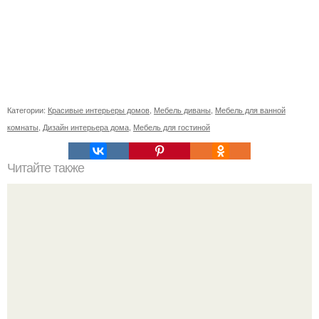
Категории:
Красивые интерьеры домов
,
Мебель диваны
,
Мебель для ванной
комнаты
,
Дизайн интерьера дома
,
Мебель для гостиной
Читайте также
Художник - дизайнер юкико нагай ( Yukiko Nagai)
родилась в Японии.