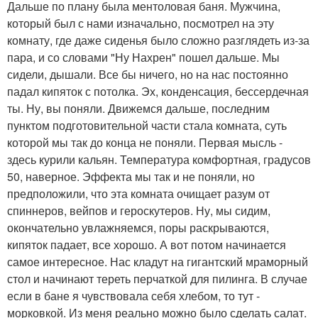
Дальше по плану была ментоловая баня. Мужчина,
который был с нами изначально, посмотрел на эту
комнату, где даже сиденья было сложно разглядеть из-за
пара, и со словами "Ну Нахрен" пошел дальше. Мы
сидели, дышали. Все бы ничего, но на нас постоянно
падал кипяток с потолка. Эх, конденсация, бессердечная
ты. Ну, вы поняли. Движемся дальше, последним
пунктом подготовительной части стала комната, суть
которой мы так до конца не поняли. Первая мысль -
здесь курили кальян. Температура комфортная, градусов
50, наверное. Эффекта мы так и не поняли, но
предположили, что эта комната очищает разум от
спиннеров, вейпов и героскутеров. Ну, мы сидим,
окончательно увлажняемся, поры раскрываются,
кипяток падает, все хорошо. А вот потом начинается
самое интересное. Нас кладут на гигантский мраморный
стол и начинают тереть перчаткой для пилинга. В случае
если в бане я чувствовала себя хлебом, то тут -
морковкой. Из меня реально можно было сделать салат.