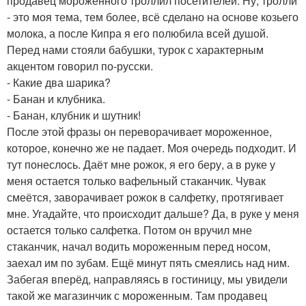
продавец мороженного троллил посетителей. Ну, тролли
- это моя тема, тем более, всё сделано на основе козьего
молока, а после Кипра я его полюбила всей душой.
Перед нами стояли бабушки, турок с характерным
акцентом говорил по-русски.
- Какие два шарика?
- Банан и клубника.
- Банан, клубник и шутник!
После этой фразы он переворачивает мороженное,
которое, конечно же не падает. Моя очередь подходит. И
тут понеслось. Даёт мне рожок, я его беру, а в руке у
меня остается только вафельный стаканчик. Чувак
смеётся, заворачивает рожок в салфетку, протягивает
мне. Угадайте, что происходит дальше? Да, в руке у меня
остается только салфетка. Потом он вручил мне
стаканчик, начал водить мороженным перед носом,
заехал им по зубам. Ещё минут пять смеялись над ним.
Забегая вперёд, направляясь в гостиницу, мы увидели
такой же магазинчик с мороженным. Там продавец