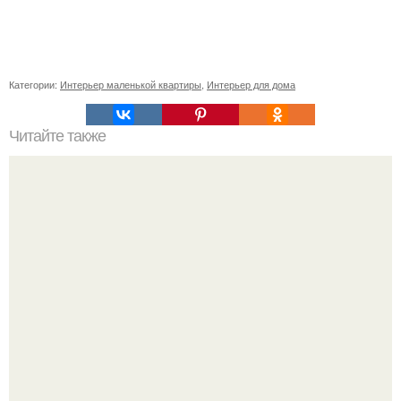
Категории:
Интерьер маленькой квартиры
,
Интерьер для дома
Читайте также
Васту по цветам. Секреты васту: цветовая гамма для
комнат.