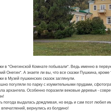
ки в "Онегинской Комнате побывали". Ведь именно в перву
ний Онегин". А знаете ли вы, что все сказки Пушкина, кроме
ки в Музей пушкинских сказок заглянули.
шно погуляли по парку с изумительными прудами, сфотогр
ла архангела. Особенно поразили вековые деревья - совре
н!
ть погода выдалась дождливая, но ведь и сам поэт любил им
 впечатлений, вернулись из болдино!