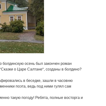
ю болдинскую осень был закончен роман
 "Сказки о Царе Салтане", созданы в болдино?
афировались в беседке, зашли в часовню
менники поэта, ведь под ними гулял сам
енно такую погоду! Ребята, полные восторга и