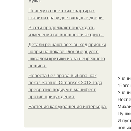
мужа.
Почему в советских квартирах
ставили сразу две входные двери.
В сети продолжают обсуждать
изменения во внешности актрисы.
Детали решают всё: выход приянки
чопры на показе Dior обернулся
шквалом критики из-за небрежного
пошива.
Невеста без права выбора: как
Учени
показ Samuel Cirnansck 2012 года
"Евге
превратил подиум в манифест
Учени
против принуждения.
Неспе
Михаи
Растения как украшения интерьера.
Пушки
И пус
новых