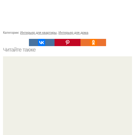
Категории:
Интерьер для квартиры
,
Интерьер для дома
Читайте также
Нейробика упражнения для мозга лоренс кац.
Нейробика. Эту методику тренировки для наших извилин
придумали американцы - нейробиолог Лоренс Кац и
писатель мэннинг Рубин.