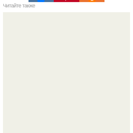
Читайте также
Брахихитон - король бутылочных деревьев?
Невеста без права выбора: как показ Samuel Cirnansck
2012 года превратил подиум в манифест против
принуждения.