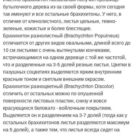
бутылочного дерева из-за своей формы, хотя сегодня
так именуют и все остальные брахихитоны. У него, в
отличие от кленолистного, листья цельные, темно-
зеленые, кожистые и более блестящие.
Брахихитон разнолистный (Brachychiton Populneus)
отличается от других видов овальными, длиной всего до
10 см листьями с очень вытянутыми кончиками,
встречающимися на одном деревце с той же частотой,
что и разделенные на 3-5 долей резные листья. Цветки в
пазушных соцветиях выделяются ярким внутренним
красным тоном и светлым внешним окрасом.
Брахихитон разноцветный (Brachychiton Discolor)
отличить от остальных можно по опушенной
поверхности листовых пластин, снизу и вовсе
красующихся беловато - войлочным покрытием.
Выделяется он и разделением на 3-7 долей (тогда как у
остальных брахихитонов листья разделяются максимум
на 5 долей), а также тем, что листья всегда сидят на