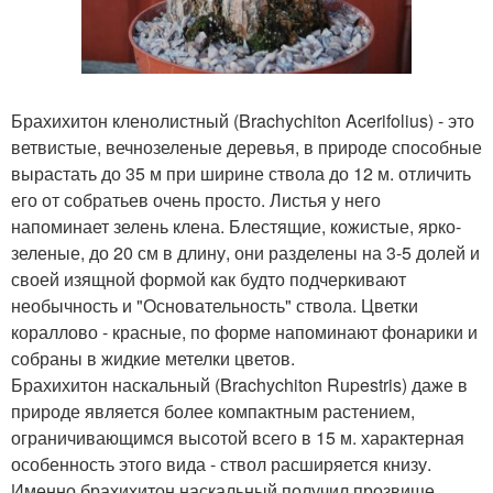
Брахихитон кленолистный (Brachychiton Acerifolius) - это
ветвистые, вечнозеленые деревья, в природе способные
вырастать до 35 м при ширине ствола до 12 м. отличить
его от собратьев очень просто. Листья у него
напоминает зелень клена. Блестящие, кожистые, ярко-
зеленые, до 20 см в длину, они разделены на 3-5 долей и
своей изящной формой как будто подчеркивают
необычность и "Основательность" ствола. Цветки
кораллово - красные, по форме напоминают фонарики и
собраны в жидкие метелки цветов.
Брахихитон наскальный (Brachychiton Rupestris) даже в
природе является более компактным растением,
ограничивающимся высотой всего в 15 м. характерная
особенность этого вида - ствол расширяется книзу.
Именно брахихитон наскальный получил прозвище