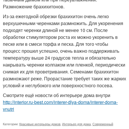
Размножение брахихитонов.
Из-за ежегодной обрезки брахихитон очень легко
верхушечными черенками размножить. Для укоренения
подходят черенки длиной не менее 10 см. После
обработки стимулятором роста их можно укоренить в
песке или в смеси торфа и песка. Для того чтобы
процесс прошел успешно, очень важно поддерживать
температуру выше 24 градусов тепла и обязательно
накрывать черенки колпаком или пленкой, периодически
снимая их для проветривания. Семенами брахихитон
размножают реже. Прорастание требует таких же жарких
условий и неглубокого или поверхностного посева.
Смотрите ещё новости об интерьере дома внутри
http://interior.ru-best.com/interer-dlya-doma/interer-doma-
vnutri
Категории:
Красивые интерьеры домов
,
Интерьер для дома
,
Современный