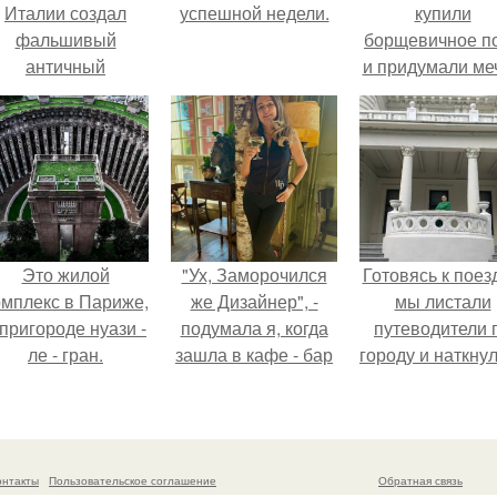
Италии создал
успешной недели.
купили
фальшивый
борщевичное п
античный
и придумали меч
амфитеатр и
долгое время
успешно выдавал
его за настоящее
историческое
наследие.
Это жилой
"Ух, Заморочился
Готовясь к поез
омплекс в Париже,
же Дизайнер", -
мы листали
 пригороде нуази -
подумала я, когда
путеводители 
ле - гран.
зашла в кафе - бар
городу и наткну
"слезы березы".
на фотограф
белого дворца
онтакты
Пользовательское соглашение
Обратная связь