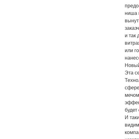
предо
ниша и
вынут
заказ
и так
витра
или г
нанес
Новый 
Эта с
Техно
сфере
мечом
эффек
будет
И так
видим
компа