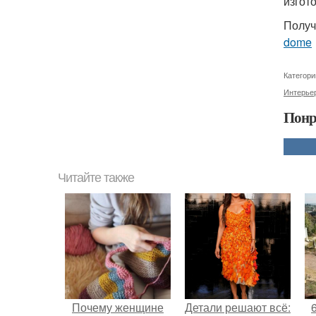
изгот
Получ
dome
Категори
Интерье
Понр
Читайте также
Почему женщине
Детали решают всё: