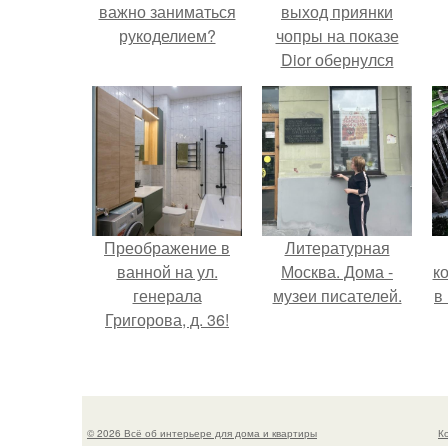
важно заниматься
выход приянки
рукоделием?
чопры на показе
Dior обернулся
шквалом критики
из-за небрежного
пошива.
Преображение в
Литературная
ванной на ул.
Москва. Дома -
к
генерала
музеи писателей.
в
Григорова, д. 36!
© 2026 Всё об интерьере для дома и квартиры
К