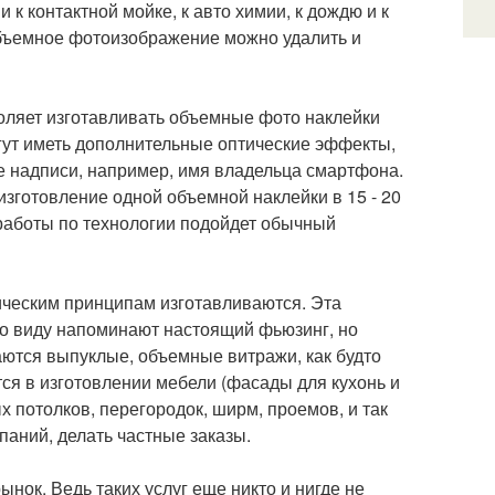
 и к контактной мойке, к авто химии, к дождю и к
объемное фотоизображение можно удалить и
оляет изготавливать объемные фото наклейки
гут иметь дополнительные оптические эффекты,
е надписи, например, имя владельца смартфона.
изготовление одной объемной наклейки в 15 - 20
я работы по технологии подойдет обычный
ческим принципам изготавливаются. Эта
по виду напоминают настоящий фьюзинг, но
аются выпуклые, объемные витражи, как будто
ся в изготовлении мебели (фасады для кухонь и
х потолков, перегородок, ширм, проемов, и так
паний, делать частные заказы.
ынок. Ведь таких услуг еще никто и нигде не