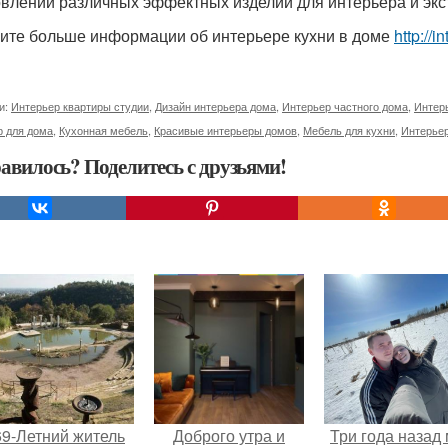
овлении различных эффектных изделий для интерьера и экс
ите больше информации об интерьере кухни в доме
http://i
и:
Интерьер квартиры студии
,
Дизайн интерьера дома
,
Интерьер частного дома
,
Интер
р для дома
,
Кухонная мебель
,
Красивые интерьеры домов
,
Мебель для кухни
,
Интерьер
авилось? Поделитесь с друзьями!
69-Летний житель
Доброго утра и
Три года назад