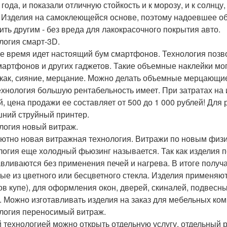
года, и показали отличную стойкость и к морозу, и к солнцу,
. Изделия на самоклеющейся основе, поэтому надоевшее 
ить другим - без вреда для лакокрасочного покрытия авто.
логия смарт-3D.
е время идет настоящий бум смартфонов. Технология позв
мартфонов и других гаджетов. Такие объемные наклейки мо
 как, сияние, мерцание. Можно делать объемные мерцающи
ехнология большую рентабельность имеет. При затратах на 
й, цена продажи ее составляет от 500 до 1 000 рублей! Дл
ний струйный принтер.
логия новый витраж.
ютно новая витражная технология. Витражи по новым физи
логия еще холодный фьюзинг называется. Так как изделия 
авливаются без применения печей и нагрева. В итоге получ
ые из цветного или бесцветного стекла. Изделия применяют
в купе), для оформления окон, дверей, скиналей, подвесны
. Можно изготавливать изделия на заказ для мебельных ком
логия переносимый витраж.
й технологией можно открыть отдельную услугу, отдельный р