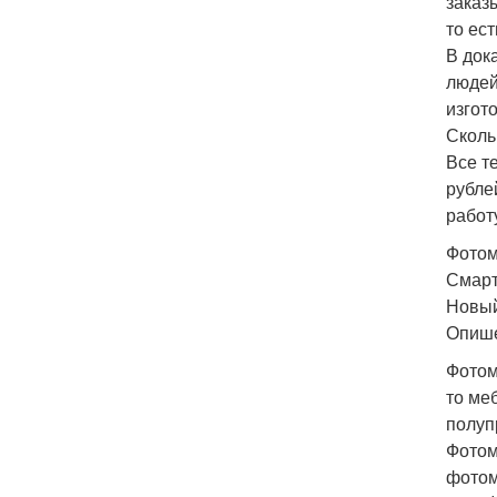
заказ
то ес
В док
людей
изгот
Сколь
Все т
рубле
работ
Фотом
Смарт
Новый
Опише
Фотом
то ме
полуп
Фотом
фотом