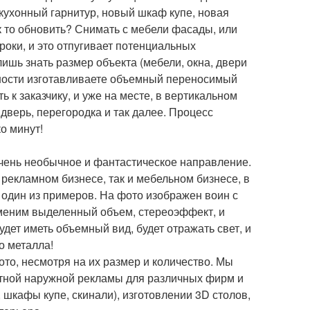
кухонный гарнитур, новый шкаф купе, новая
 как то обновить? Снимать с мебели фасады, или
роки, и это отпугивает потенциальных
лишь знать размер объекта (мебели, окна, двери
рхности изготавливаете объемный переносимый
ь к заказчику, и уже на месте, в вертикальном
 дверь, перегородка и так далее. Процесс
о минут!
Очень необычное и фантастическое направление.
рекламном бизнесе, так и мебельном бизнесе, в
 один из примеров. На фото изображен воин с
именим выделенный объем, стереоэффект, и
дет иметь объемный вид, будет отражать свет, и
о металла!
то, несмотря на их размер и количество. Мы
ктной наружной рекламы для различных фирм и
шкафы купе, скинали), изготовлении 3D столов,