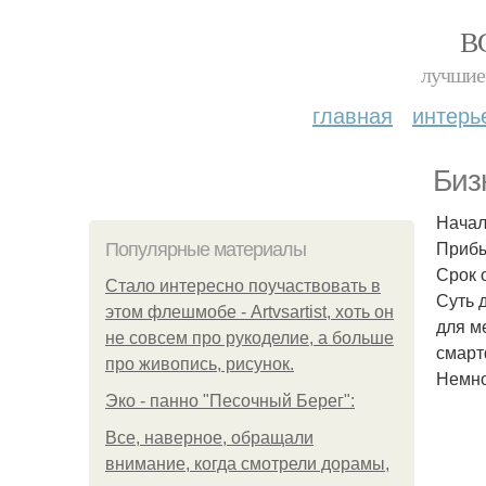
В
лучшие 
главная
интерь
Биз
Начал
Прибыл
Популярные материалы
Срок 
Стало интересно поучаствовать в
Суть 
этом флешмобе - Artvsartist, хоть он
для м
не совсем про рукоделие, а больше
смарт
про живопись, рисунок.
Немно
Эко - панно "Песочный Берег":
Все, наверное, обращали
внимание, когда смотрели дорамы,