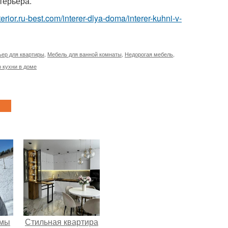
терьера.
nterior.ru-best.com/interer-dlya-doma/interer-kuhni-v-
ьер для квартиры
,
Мебель для ванной комнаты
,
Недорогая мебель
,
 кухни в доме
 мы
Стильная квартира