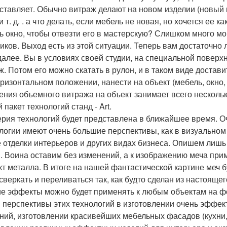
ставляет. Обычно витраж делают на новом изделии (новый 
 т. д. . а что делать, если мебель не новая, но хочется ее
ь окно, чтобы отвезти его в мастерскую? Слишком много мо
чиков. Выход есть из этой ситуации. Теперь вам достаточно 
 далее. Вы в условиях своей студии, на специальной пове
ж. Потом его можно скатать в рулон, и в таком виде доставит
оризонтальном положении, нанести на объект (мебель, окно,
ения объемного витража на объект занимает всего нескольк
пакет технологий станд - Art.
ерия технологий будет представлена в ближайшее время. 
логии имеют очень большие перспективы, как в визуальном 
 отделки интерьеров и других видах бизнеса. Опишем лишь
. Воина оставим без изменений, а к изображению меча пр
т металла. В итоге на нашей фантастической картине меч бу
 сверкать и переливаться так, как будто сделан из настоящег
ие эффекты можно будет применять к любым объектам на фо
 перспективы этих технологий в изготовлении очень эффе
ний, изготовлении красивейших мебельных фасадов (кухни, 