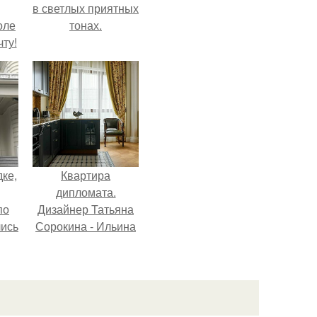
в светлых приятных
оле
тонах.
ту!
дке,
Квартира
дипломата.
по
Дизайнер Татьяна
лись
Сорокина - Ильина
ию
создала
.
классический
интерьер для
возрастной пары в
квартире площадью