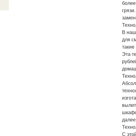
более 
грязи
замен
Техно
В наш
для с
такие
Эта т
рубле
домаш
Техно
Абсол
техно
изгот
вылит
шкафо
далее
Техно
С это