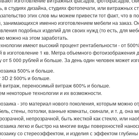
ывают изготовление витражных фасадов, фотофасадов, скин
ть, в студиях дизайна, студиях фотопечати, или витражных ст
азательство этих слов мы можем привести тот факт, что в 
, занимающихся именно изготовлением мебели на заказ. Он
овления подобных изделий для своих нужд (то есть, для меб
ко можно на этом заработать.
ехнологии имеют высокий процент рентабельности - от 500% 
й в изготовление 1 кв. Метра объемного фотоизображения 
у от 5 000 рублей и больше. За день один человек может изг
озаика 500% и больше.
 3D 2 500% и больше.
 витраж, переносимый витраж 600% и больше.
м некоторые технологии и их возможности.
озаика - это материал нового поколения, которым можно о
бель, стены, потолки, ванные комнаты, скинали, и т. д. она 
розрачной, непрозрачной, быть жесткой как стекло, или наоб
озаика легко и быстро на многие виды поверхностей нанос
озаику со стереоэффектом, и изделия с эффектом глубины