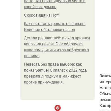
на то, как почти идеально чисто в
корейских домах.
Сокровища из Hoff.
Как поставить кровать в спальне.
Влияние обстановки на сон
Детали решают всё: выход приянки
чопры на показе Dior обернулся
шквалом критики из-за небрежного
пошива.
Невеста без права выбора: как
показ Samuel Cirnansck 2012 года
Заказ
превратил подиум в манифест
интер
против принуждения.
матер
Объем
ремон
Как п