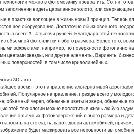
 технологии можно в фотомозаику превратить. Сотни готов
м заполнении видеть царапанное золото, или сверкающие 
ые в практике воплощен в жизнь новый принцип. Теперь д
остоящее оборудование. Достаточно обыкновенного недоро
мостью всего 3 - 4 тысячи рублей. Благодаря этой техноло
 из объемной фотоплитки любого размера. Более того, воз
ными эффектами, например, по поверхности фотопанно н
ми цветами звезды, или другие элементы. Варианты бизнес
чных поверхностей, в том числе криволинейных.
логия 3D-авто.
жайшее время - это направление альтернативой аэрографии
обилей. Популярное направление, прежде всего у молодог
не, объемный череп, объемные цветы и звери, объемные ло
ью этой технологии можно воплотить в жизнь любую задумк
овление объемных фотоизображений любого размера и дет
 наносить на стекла, на капот, двери автомобилей, причем
зображение будет маскировать все неровности автомобиля.