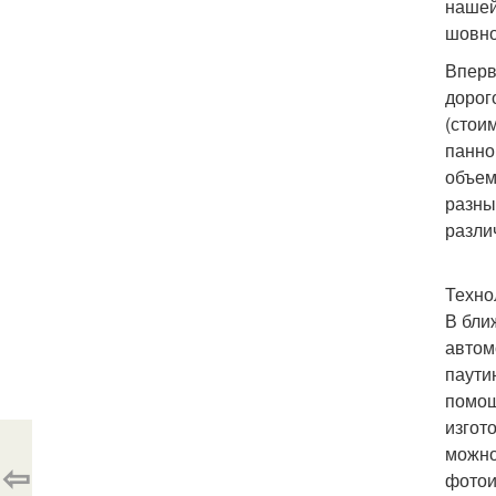
нашей
шовно
Вперв
дорог
(стои
панно
объем
разны
разли
Техно
В бли
автом
паути
помощ
изгот
можно
⇦
фотои