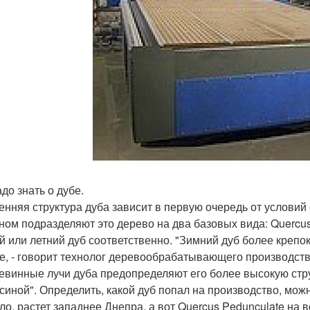
до знать о дубе.
енняя структура дуба зависит в первую очередь от условий 
ном подразделяют это дерево на два базовых вида: Quercus S
й или летний дуб соответственно. "Зимний дуб более крепок
е, - говорит технолог деревообрабатывающего производств
евинные лучи дуба предопределяют его более высокую стр
иной". Определить, какой дуб попал на производство, можно 
ло, растет западнее Днепра, а вот Quercus Pedunculate на 