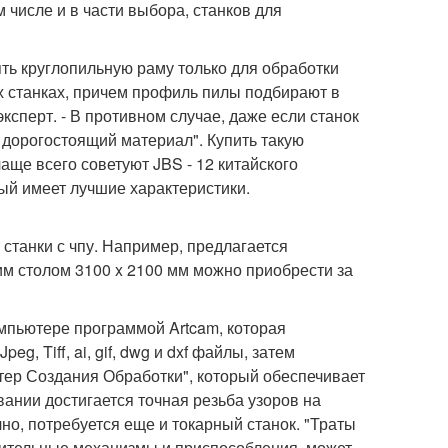
 числе и в части выбора, станков для
ть круглопильную раму только для обработки
ых станках, причем профиль пилы подбирают в
ксперт. - В противном случае, даже если станок
 - дорогостоящий материал". Купить такую
аще всего советуют JBS - 12 китайского
ый имеет лучшие характеристики.
станки с чпу. Например, предлагается
чим столом 3100 x 2100 мм можно приобрести за
мпьютере программой Artcam, которая
, Tiff, ai, gif, dwg и dxf файлы, затем
астер Создания Обработки", который обеспечивает
ании достигается точная резьба узоров на
чно, потребуется еще и токарный станок. "Траты
нительные механизмы и приспособления, может