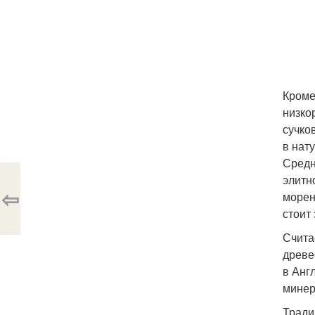
Кроме 
низко
сучко
в нат
Средн
элитн
⇦
морен
стоит
Счита
древе
в Анг
минер
Тради