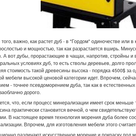
того, важно, как растет дуб - в "Гордом" одиночестве или в
рослостью и мощностью, так как разрастается вширь. Минус
в. А вот дубы, прорастающие в чащах, напротив, стройны и
уральных условиях дуб, то есть стволы деревьев, долго про
яя стоимость такой древесины высока - порядка 4500$ за о
ой мебели высокой ценовой категории идет. Впрочем, сейч
ием - точнее псевдоморением дуба, так как в естественных 
 заоблачно дорого.
ется, что, если процесс минерализации имеет срок меньше 1
сина практически становится вечной, о чем свидетельствую
лии. В настоящее время технология морения дуба более соот
ализации. Впрочем, для изготовления мебели этого считает
ционно различают искусственное морение и покраску под м