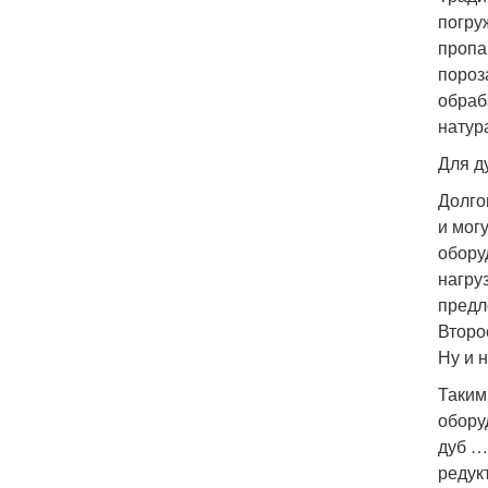
погру
пропа
пороз
обраб
натур
Для д
Долго
и мог
обору
нагру
предл
Второ
Ну и 
Таким
обору
дуб …
редук