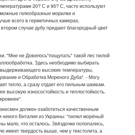
мпературами 20? С и 95? С, часто используют
озможные гелеобразные морилки и
учше всего в герметичных камерах,
втором случае дубу придают благородный цвет
ки. "Мне не Довелось"пощупать" такой лес пилой
таллообработка. Здесь необходимо выбирать
, выдерживающего высокие температуры,
дование и Обработка Мореного Дуба". - Могу
ает тепло, а сразу отдает его пильным шкивам.
ее высокую износостойкость и теплостойкость.
скромнее".
изнесмен должен озаботиться качественным
и некого Виталия из Украины: "пилил морёный
ны мало, что осталось. Звёздочки полопались,
ую имеет твердость выше, чем у текстолита, а