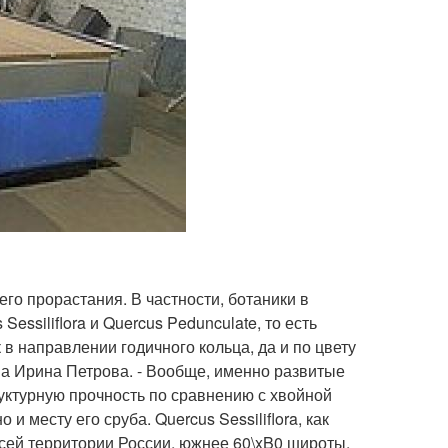
его прорастания. В частности, ботаники в
essiliflora и Quercus Pedunculate, то есть
 в направлении годичного кольца, да и по цвету
а Ирина Петрова. - Вообще, именно развитые
уктурную прочность по сравнению с хвойной
и месту его сруба. Quercus Sessiliflora, как
всей территории России, южнее 60\xB0 широты.