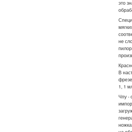
это з
обраб
Специ
мягки
соотв
не сл
пилор
произ
Красн
В нас
фрезе
1, 1 м
Чпу -
импор
загру
генер
ножка
на об