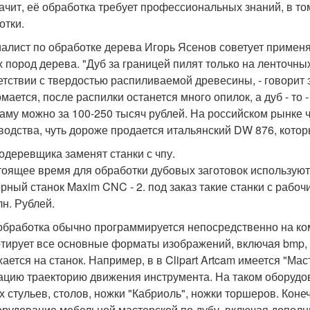
начит, её обработка требует профессиональных знаний, в том
отки.
алист по обработке дерева Игорь Ясенов советует применя
х пород дерева. "Дуб за границей пилят только на ленточн
етствии с твердостью распиливаемой древесины, - говорит э
омается, после распилки останется много опилок, а дуб - то
аму можно за 100-250 тысяч рублей. На российском рынке ч
водства, чуть дороже продается итальянский DW 876, котор
одеревщика заменят станки с чпу.
тоящее время для обработки дубовых заготовок используют 
рный станок Maxim CNC - 2. под заказ такие станки с рабо
лн. Рублей.
 обработка обычно программируется непосредственно на ко
тирует все основные форматы изображений, включая bmp, Jpeg
жается на станок. Например, в в Clipart Artcam имеется "М
ацию траекторию движения инструмента. На таком оборудов
х стульев, столов, ножки "Кабриоль", ножки торшеров. Коне
орудование мебельной мастерской по дубу, включая допол