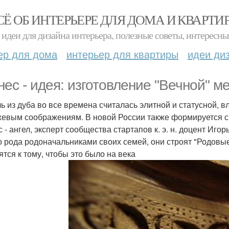
СЁ ОБ ИНТЕРЬЕРЕ ДЛЯ ДОМА И КВАРТИ
идеи для дизайна интерьера, полезные советы, интересны
ер для дома
интерьер для квартиры
идеи ди
нес - идея: изготовление "Вечной" м
ь из дуба во все времена считалась элитной и статусной, в
евым соображениям. В новой России также формируется сп
с - ангел, эксперт сообщества стартапов к. э. н. доцент Иг
о рода родоначальниками своих семей, они строят "Родовые
ятся к тому, чтобы это было на века