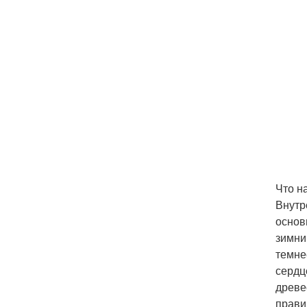
Что на
Внутр
основ
зимни
темне
сердц
древес
прави