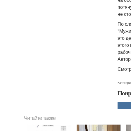
потян
не ст
По сл
"Мужи
это д
этого
рабоч
Автор
Смотр
Категори
Понр
Читайте также