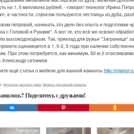
уть на 1, 5 миллиона рублей, - говорит технолог Ирина Петр
оит, в частности, спросом пользуются лестницы из дуба, ра
овам петровой, начинать это дело без опыта и подготовки 
ка с Головой и Руками". А вот те, кто всё же освоил обрабо
ело высокодоходным. Так, приклад для ружья "Заграница" за
 проекта оценивается в 1, 5-2, 5 года при наличии собстве
им. При этом потребуется, как минимум, 50 м 2 отапливаемо
: Александр ситников.
ите ещё статьи о мебели для ванной комнаты
http://interi
и:
Интерьер частного дома
,
Мебель для ванной комнаты
авилось? Поделитесь с друзьями!