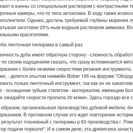
жают в ванны со специальным раствором с контрастными те
рочные камеры, что-то типа автоклава. В ходу также всев
аполнители. Однако, достичь требуемой глубины морения л
атывая заготовки 25%-ным водным раствором аммиака. Во 
альными красителями.
уба ленточная пилорама в самый раз.
вечность дуба имеет обратную сторону - сложность обработ
у по своим ощущениям сказать, что сразу вспоминается ме
дования с более низкими скоростями резания инструмента
зки, - делится опытом никмейн Bober 195 на форуме "Обору
ожить только ленточный инструмент, так как он не накаплив
е - оснащение зубьев стелитом - материалом, имеющим бол
не ожидайте скорости пропила 30 м/мин. Здесь гораздо все 
 образом, организовывая производство дубовой мебели, б
дованием. В противном случае его ждет повторение истори
 результат плачевный с пилорамы р 63 производства г. Ром
тор подачи порвало". И в самом деле, эта древесина зачаст