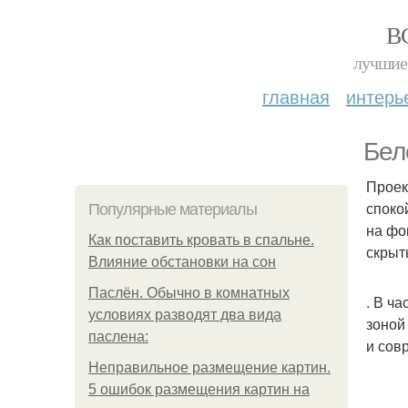
В
лучшие 
главная
интерь
Бел
Проек
споко
Популярные материалы
на фо
Как поставить кровать в спальне.
скрыт
Влияние обстановки на сон
Паслён. Обычно в комнатных
. В ч
условиях разводят два вида
зоной
паслена:
и сов
Неправильное размещение картин.
5 ошибок размещения картин на