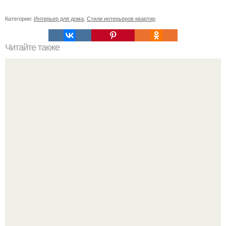
Категории:
Интерьер для дома
,
Стили интерьеров квартир
Читайте также
Значение картина с волками. В том случае, если вы
любите вышивать, то наверняка задумывались о том,
что означает та или иная вышитая вами картина.