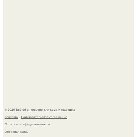
Невеста без права выбора: как показ Samuel Cirnansck
2012 года превратил подиум в манифест против
принуждения.
Сокровища из Hoff.
© 2026 Всё об интерьере для дома и квартиры
Контакты
Пользовательское соглашение
Политика конфидециальности
Обратная связь