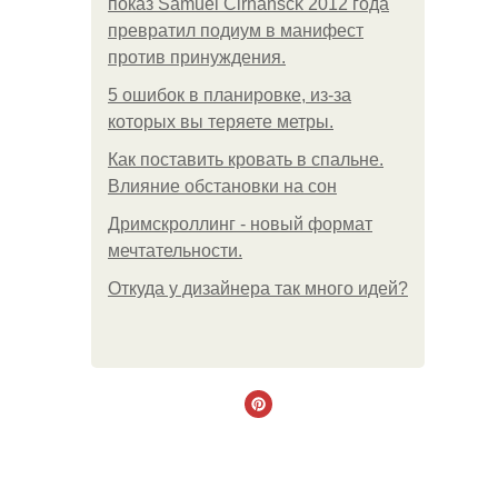
показ Samuel Cirnansck 2012 года
превратил подиум в манифест
против принуждения.
5 ошибок в планировке, из-за
которых вы теряете метры.
Как поставить кровать в спальне.
Влияние обстановки на сон
Дримскроллинг - новый формат
мечтательности.
Откуда у дизайнера так много идей?