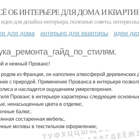
СЁ ОБ ИНТЕРЬЕРЕ ДЛЯ ДОМА И КВАРТИ
идеи для дизайна интерьера, полезные советы, интересны
ер для дома
интерьер для квартиры
идеи ди
ука_ремонта_гайд_по_стилям.
й и нежный Прованс!
 родом из Франции, он наполнен атмосферой деревенских д
ние с природой. Применение Прованса в интерьере позволи
олиса и насладится ощущением умиротворения.
тиля Прованс в интерьере характерны следующие основные
е, ненасыщенные цвета в отделке;.
очные балки;.
янная состаренная мебель;.
чные мотивы в текстильном оформлении;.