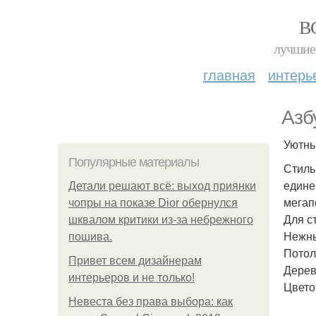
В
лучшие 
главная
интерь
Азб
Уютны
Популярные материалы
Стиль
едине
Детали решают всё: выход приянки
мегап
чопры на показе Dior обернулся
Для с
шквалом критики из-за небрежного
Нежны
пошива.
Потол
Привет всем дизайнерам
Дерев
интерьеров и не только!
Цвето
Невеста без права выбора: как