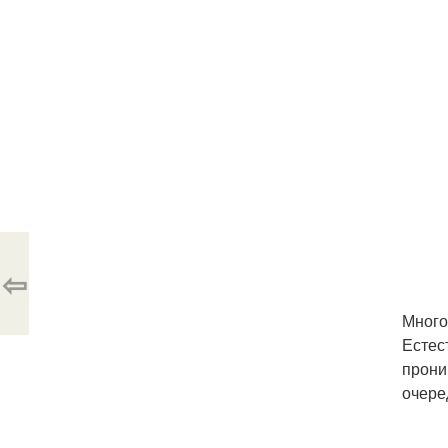
⇦
Много
Естес
прони
очере