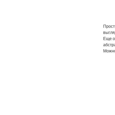
Прост
выгля
Еще о
абстр
Можно