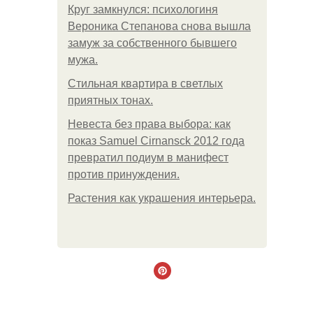
Круг замкнулся: психологиня
Вероника Степанова снова вышла
замуж за собственного бывшего
мужа.
Стильная квартира в светлых
приятных тонах.
Невеста без права выбора: как
показ Samuel Cirnansck 2012 года
превратил подиум в манифест
против принуждения.
Растения как украшения интерьера.