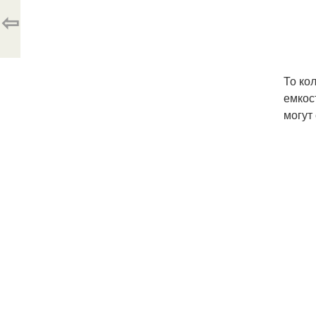
⇦
То ко
емкос
могут