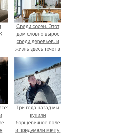
я
Среди сосен. Этот
К
дом словно вырос
среди деревьев, и
жизнь здесь течет в
собственном ритме
- спокойно, без
спешки и лишнего
шума.
всё:
Три года назад мы
и
купили
зе
борщевичное поле
я
и придумали мечту!
ки