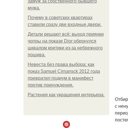
замуж за собственного бывшего
мужа.
Почему в советских квартирах
ставили сразу две входные двери.
Детали решают всё: выход приянки
чопры на показе Dior обернулся
шквалом критики из-за небрежного
пошива.
Невеста без права выбора: как
показ Samuel Cirnansck 2012 года
превратил подиум в манифест
против принуждения.
Растения как украшения интерьера.
Отбир
с нен
перио
посте