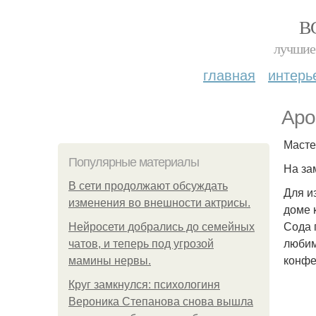
В
лучшие 
главная
интерь
Аро
Масте
Популярные материалы
На за
В сети продолжают обсуждать
Для и
изменения во внешности актрисы.
доме 
Сода 
Нейросети добрались до семейных
любим
чатов, и теперь под угрозой
конфе
мамины нервы.
Круг замкнулся: психологиня
Вероника Степанова снова вышла