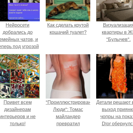
Нейросети
Как сделать крутой
Визуализаци
добрались до
кошачий туалет?
квартиры в Ж
емейных чатов, и
"Булычев".
еперь под угрозой
мамины нервы.
Привет всем
"Проиллюстрированные
Детали решают 
дизайнерам
Люди": Томас
выход приянк
интерьеров и не
майландер
чопры на пока
только!
превратил
Dior обернулс
солнечные ожоги в
шквалом крити