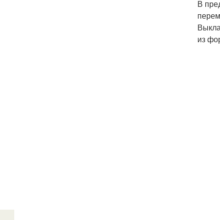
В пре
перем
Выкла
из фо