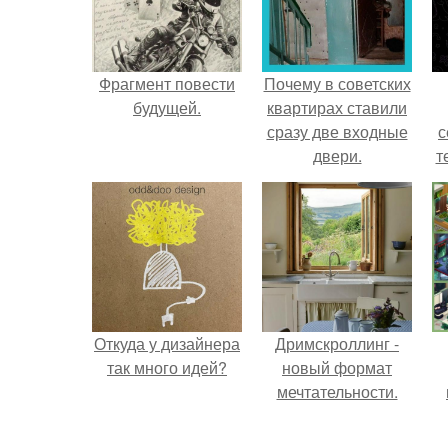
Фрагмент повести
Почему в советских
будущей.
квартирах ставили
сразу две входные
с
двери.
т
Откуда у дизайнера
Дримскроллинг -
так много идей?
новый формат
мечтательности.