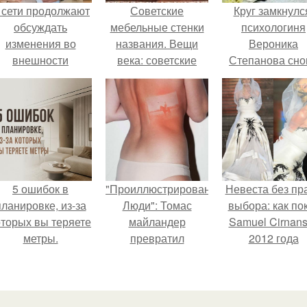
 сети продолжают
Советские
Круг замкнулс
обсуждать
мебельные стенки
психологиня
изменения во
названия. Вещи
Вероника
внешности
века: советские
Степанова сно
актрисы.
стенки 80-х.
вышла замуж 
собственног
бывшего мужа
5 ошибок в
"Проиллюстрированные
Невеста без пр
планировке, из-за
Люди": Томас
выбора: как по
оторых вы теряете
майландер
Samuel Cirnan
метры.
превратил
2012 года
солнечные ожоги в
превратил под
арт - объект.
в манифест про
принуждения