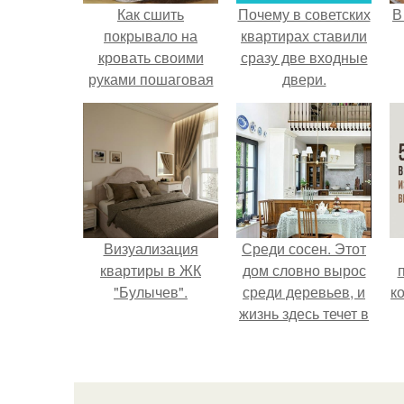
Как сшить
Почему в советских
В
покрывало на
квартирах ставили
кровать своими
сразу две входные
руками пошаговая
двери.
инструкция. Как
сшить покрывало
своими руками.
Визуализация
Среди сосен. Этот
квартиры в ЖК
дом словно вырос
"Булычев".
среди деревьев, и
к
жизнь здесь течет в
собственном ритме
- спокойно, без
спешки и лишнего
шума.