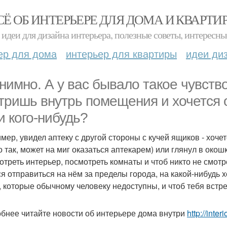
СЁ ОБ ИНТЕРЬЕРЕ ДЛЯ ДОМА И КВАРТИ
идеи для дизайна интерьера, полезные советы, интересны
ер для дома
интерьер для квартиры
идеи ди
нимно. А у вас бывало такое чувство
тришь внутрь помещения и хочется о
и кого-нибудь?
мер, увидел аптеку с другой стороны с кучей ящиков - хочет
о так, может на миг оказаться аптекарем) или глянул в окош
отреть интерьер, посмотреть комнаты и чтоб никто не смотр
ся отправиться на нём за пределы города, на какой-нибудь 
, которые обычному человеку недоступны, и чтоб тебя встр
бнее читайте новости об интерьере дома внутри
http://inte