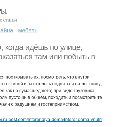
РЫ
е статьи
зайна
мебель
, когда идёшь по улице,
казаться там или побыть в
ся пооткрывать их, посмотреть, что внутри
ко гостиной и захотелось подняться на лестницу,
ел как на сумасшедшего) при виде грузовика
холм пустоши в общем, походить и посмотреть те
ечали с радушием и гостеприимством.
rior.ru-best.com/interer-dlya-doma/interer-doma-vnutri