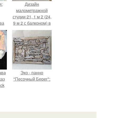
я:
Дизайн
малометражной
студии 21, 1 м 2 (24,
ва
9 м 2 с балконом) в
за
Краснодаре.
о
.
ава
Эко - панно
каз
"Песочный Берег":
sck
иум
тив
.