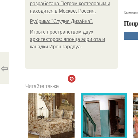
разработана Петром костеловым и
находится в Москве, Россия.
Категори
Понр
Рубрика: "Студия Дизайна".
Игры с пространством двух
архитекторов: японца эири ота и
канадки Ирен гардпуа.
⇦
Читайте также