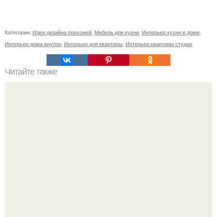
Категории:
Идеи дизайна прихожей
,
Мебель для кухни
,
Интерьер кухни в доме
,
Интерьер дома внутри
,
Интерьер для квартиры
,
Интерьер квартиры студии
Читайте также
Как поставить кровать в спальне. Влияние обстановки на
сон