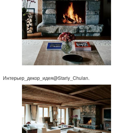
Интерьер_декор_идея@Stariy_Chulan.