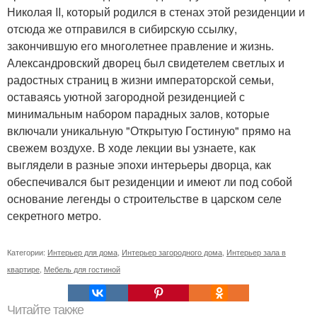
Николая II, который родился в стенах этой резиденции и
отсюда же отправился в сибирскую ссылку,
закончившую его многолетнее правление и жизнь.
Александровский дворец был свидетелем светлых и
радостных страниц в жизни императорской семьи,
оставаясь уютной загородной резиденцией с
минимальным набором парадных залов, которые
включали уникальную "Открытую Гостиную" прямо на
свежем воздухе. В ходе лекции вы узнаете, как
выглядели в разные эпохи интерьеры дворца, как
обеспечивался быт резиденции и имеют ли под собой
основание легенды о строительстве в царском селе
секретного метро.
Категории:
Интерьер для дома
,
Интерьер загородного дома
,
Интерьер зала в
квартире
,
Мебель для гостиной
Читайте также