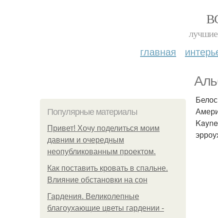
В
лучшие 
главная
интерь
Аль
Белос
Амери
Популярные материалы
Kayne
Привет! Хочу поделиться моим
эрроу
давним и очередным
неопубликованным проектом.
Как поставить кровать в спальне.
Влияние обстановки на сон
Гардения. Великолепные
благоухающие цветы гардении -