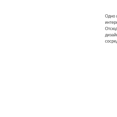
Одно 
интер
Отсюд
дизай
сосре