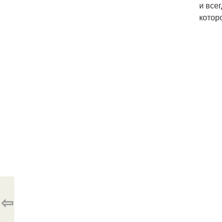
и все
котор
⇦