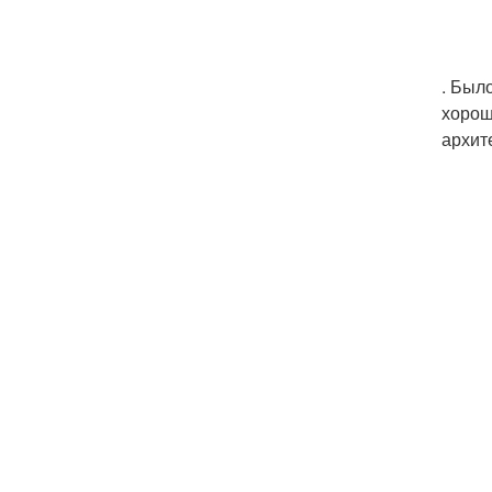
. Был
хорош
архит