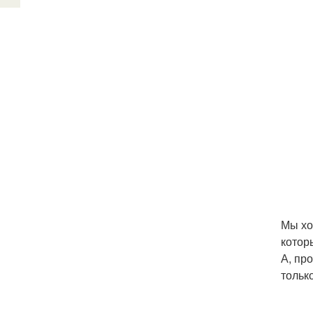
Мы хо
котор
А, пр
тольк