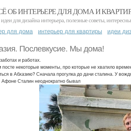
СЁ ОБ ИНТЕРЬЕРЕ ДЛЯ ДОМА И КВАРТИ
идеи для дизайна интерьера, полезные советы, интересны
ер для дома
интерьер для квартиры
идеи ди
азия. Послевкусие. Мы дома!
 заботах и работах.
м посте некоторые моменты, про которые не хватило времен
ться в Абхазию? Сначала прогулка до дачи сталина. У вождя
 Афоне Сталин неоднократно бывал