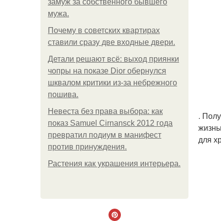
замуж за собственного бывшего
мужа.
Почему в советских квартирах
ставили сразу две входные двери.
Детали решают всё: выход приянки
чопры на показе Dior обернулся
шквалом критики из-за небрежного
пошива.
Невеста без права выбора: как
. Пол
показ Samuel Cirnansck 2012 года
жизнь
превратил подиум в манифест
для х
против принуждения.
Растения как украшения интерьера.