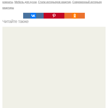
комнаты
,
Мебель для кухни
,
Стили интерьеров квартир
,
Современный интерьер
квартиры
Читайте также
Ваза из бутылки. Приступаем к уроку