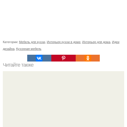
Категории:
Мебель для кухни
,
Интерьер кухни в доме
,
Интерьер для дома
,
Идеи
дизайна
,
Кухонная мебель
Читайте также
Советские мебельные стенки названия. Вещи века:
советские стенки 80-х.