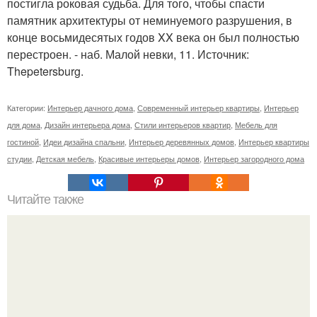
постигла роковая судьба. Для того, чтобы спасти
памятник архитектуры от неминуемого разрушения, в
конце восьмидесятых годов XX века он был полностью
перестроен. - наб. Малой невки, 11. Источник:
Thepetersburg.
Категории:
Интерьер дачного дома
,
Современный интерьер квартиры
,
Интерьер
для дома
,
Дизайн интерьера дома
,
Стили интерьеров квартир
,
Мебель для
гостиной
,
Идеи дизайна спальни
,
Интерьер деревянных домов
,
Интерьер квартиры
студии
,
Детская мебель
,
Красивые интерьеры домов
,
Интерьер загородного дома
Читайте также