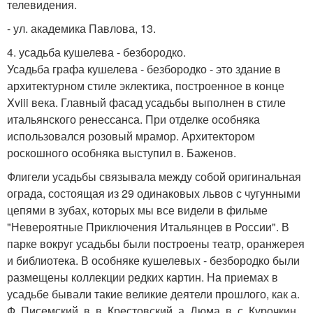
телевидения.
- ул. академика Павлова, 13.
4. усадьба кушелева - безбородко.
Усадьба графа кушелева - безбородко - это здание в
архитектурном стиле эклектика, построенное в конце
Xviii века. Главный фасад усадьбы выполнен в стиле
итальянского ренессанса. При отделке особняка
использовался розовый мрамор. Архитектором
роскошного особняка выступил в. Баженов.
Флигели усадьбы связывала между собой оригинальная
ограда, состоящая из 29 одинаковых львов с чугунными
цепями в зубах, которых мы все видели в фильме
"Невероятные Приключения Итальянцев в России". В
парке вокруг усадьбы были построены театр, оранжерея
и библиотека. В особняке кушелевых - безбородко были
размещены коллекции редких картин. На приемах в
усадьбе бывали такие великие деятели прошлого, как а.
Ф. Писемский, в. в. Крестовский, а. Дюма, в. с. Курочкин.