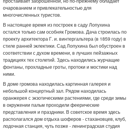
простаивает заброшенной, но по-прежнему обладает
очарованием и привлекательностью для
многочисленных туристов.
В настоящее время из построек в саду Лопухина
остался только сам особняк Громова. Дача строилась по
проекту архитектора Г. и. винтергальтера (в 1859 году) в
стиле ранней эклектики. Сад Лопухина был обустроен в
соответствии с духом времени, в лучших пейзажных
традициях тех столетий. Здесь находились журчащие
фонтаны, прохладные гроты, протоки и мостики над
ними.
В доме громова находилась картинная галерея и
небольшой концертный зал. Рядом находилась
оранжерея с экзотическими растениями, где среди зимы
в окружении пальм проходили феерические
представления и праздники. В советское время здесь
располагался дом отдыха шоферов - стахановцев, клуб,
лодочная станция, чуть позже - ленинградская студия