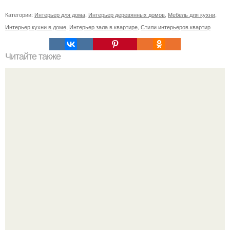
Категории:
Интерьер для дома
,
Интерьер деревянных домов
,
Мебель для кухни
,
Интерьер кухни в доме
,
Интерьер зала в квартире
,
Стили интерьеров квартир
Читайте также
Масло пачули - магнит для денег.