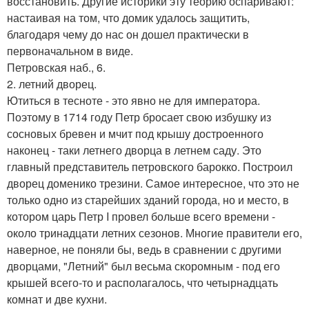
восстановить. Другие историки эту теорию оспаривают:
настаивая на том, что домик удалось защитить,
благодаря чему до нас он дошел практически в
первоначальном в виде.
Петровская наб., 6.
2. летний дворец.
Ютиться в тесноте - это явно не для императора.
Поэтому в 1714 году Петр бросает свою избушку из
сосновых бревен и мчит под крышу достроенного
наконец - таки летнего дворца в летнем саду. Это
главный представитель петровского барокко. Построил
дворец доменико трезини. Самое интересное, что это не
только одно из старейших зданий города, но и место, в
котором царь Петр I провел больше всего времени -
около тринадцати летних сезонов. Многие правители его,
наверное, не поняли бы, ведь в сравнении с другими
дворцами, "Летний" был весьма скоромным - под его
крышей всего-то и располагалось, что четырнадцать
комнат и две кухни.