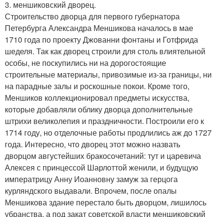
3. меншиковский дворец.
Строительство дворца для первого губернатора
Петербурга Александра Меншикова началось в мае
1710 года по проекту Джованни фонтаны и Готфрида
шеделя. Так как дворец строили для столь влиятельной
особы, не поскупились ни на дорогостоящие
строительные материалы, привозимые из-за границы, ни
на парадные залы и роскошные покои. Кроме того,
Меншиков коллекционировал предметы искусства,
которые добавляли облику дворца дополнительные
штрихи великолепия и праздничности. Построили его к
1714 году, но отделочные работы продлились аж до 1727
года. Интересно, что дворец этот можно назвать
дворцом августейших бракосочетаний: тут и царевича
Алексея с принцессой Шарлоттой женили, и будущую
императрицу Анну Иоанновну замуж за герцога
курляндского выдавали. Впрочем, после опалы
Меншикова здание перестало быть дворцом, лишилось
убранства, а под закат советской власти меншиковский