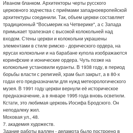
Иваном бланком. Архитекторы черты русского
церковного зодчества с приёмами западноевропейской
архитектуры соединили. Так, объем церкви составляет
традиционный "Восьмерик на Четверике", а с Запада
примыкает трапезная с высокой колокольней над
входом. Стены церкви и колокольни украшены
элементами в стиле римско - дорического ордера, на
ярусах колокольни и на барабане купола изображаются
коринфские и ионические ордера. Чуть позже на
колокольне установили куранты. В 1938 году, в период
борьбы власти с религией, храм был закрыт, а в 80-х
годах его предназначили для нужд метеорологического
музея. В 1991 году церкви вернули её историческое
предназначение, а в январе 1995 года вновь осветили.
Кстати, это любимая церковь Иосифа Бродского. Он
неподалеку жил.
Моховая ул., 48.
7. академия художеств.
Здание работы валлен - деламота было построено в