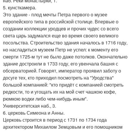
наб. Реки монастырки, 1.
5. кунсткамера.
Это здание - плод мечты Петра первого о музее
европейского типа в российской столице. Впервые о
создании коллекции уродцев и прочих чудес со всего
света царь задумался еще во время своего великого
посольства. Строительство здания началось в 1716 году,
но насладиться музеем Петр не успел: к моменту его
смерти 1725-м тут не было даже потолков. Окончательно
здание достроили в 1733 году, его увенчала башня с
обсерваторией. Говорят, император проявил заботу о
досуге тех, кто приходил посмотреть на "Уродства"
большой компанией: "кто придёт с компанией смотреть
редкости, то и угощать их на мой счет чашкою кофе,
рюмкою водки либо чем-нибудь иным".
Университетская наб., 3.
6. церковь Симеона и Анны.
Церковь строится в период с 1731 по 1734 года
архитектором Михаилом Земцовым и его помощником