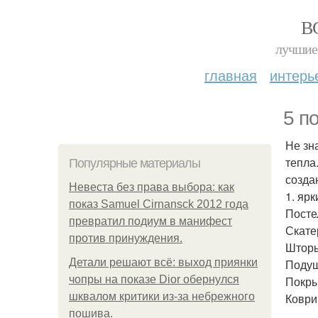
В
лучшие 
главная
интерь
5 п
Не зна
тепла
Популярные материалы
созда
Невеста без права выбора: как
1. яр
показ Samuel Cirnansck 2012 года
Посте
превратил подиум в манифест
Скате
против принуждения.
Шторы
Детали решают всё: выход приянки
Подуш
чопры на показе Dior обернулся
Покры
шквалом критики из-за небрежного
Коври
пошива.