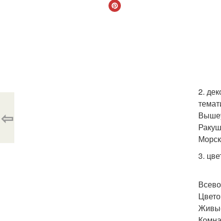
2. де
темат
⇦
Вышеу
Ракуш
Морск
3. цве
Всево
Цвето
Живые
Комна