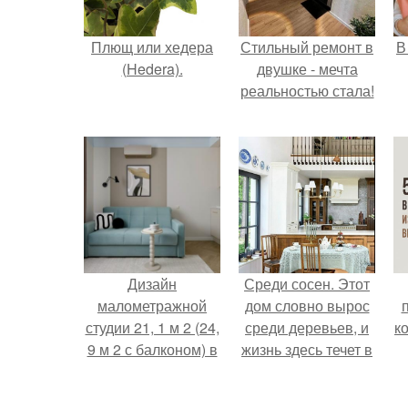
Плющ или хедера
Стильный ремонт в
В
(Hedera).
двушке - мечта
реальностью стала!
Дизайн
Среди сосен. Этот
малометражной
дом словно вырос
студии 21, 1 м 2 (24,
среди деревьев, и
к
9 м 2 с балконом) в
жизнь здесь течет в
Краснодаре.
собственном ритме
- спокойно, без