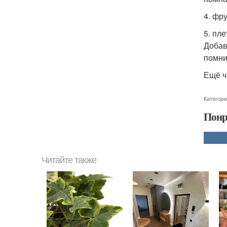
4. фр
5. пл
Добав
помни
Ещё ч
Категори
Понр
Читайте также