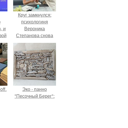
Круг замкнулся:
о
психологиня
, и
Вероника
зой
Степанова снова
ы.
вышла замуж за
собственного
бывшего мужа.
ff.
Эко - панно
"Песочный Берег":