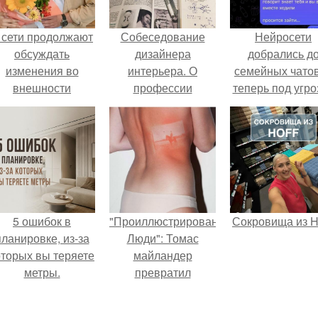
 сети продолжают
Собеседование
Нейросети
обсуждать
дизайнера
добрались д
изменения во
интерьера. О
семейных чатов
внешности
профессии
теперь под угро
актрисы.
дизайнер
мамины нерв
интерьера.
5 ошибок в
"Проиллюстрированные
Сокровища из Ho
планировке, из-за
Люди": Томас
оторых вы теряете
майландер
метры.
превратил
солнечные ожоги в
арт - объект.