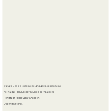
Уютная светлая квартира в лучах солнца.
Визуализация квартиры в ЖК "Булычев".
© 2026 Всё об интерьере для дома и квартиры
Контакты
Пользовательское соглашение
Политика конфидециальности
Обратная связь