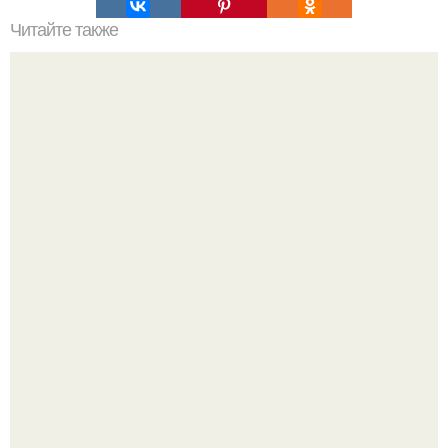
Читайте также
Цветовая палитра номер 627.
Как мы скандинавскую сказку в простой квартире без
дизайнеров создали.