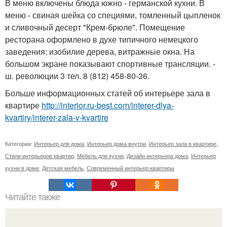
В меню включены блюда южно - германской кухни. В
меню - свиная шейка со специями, томленный цыпленок
и сливочный десерт "Крем-брюле". Помещение
ресторана оформлено в духе типичного немецкого
заведения: изобилие дерева, витражные окна. На
большом экране показывают спортивные трансляции. -
ш. революции 3 тел. 8 (812) 458-80-36.
Больше информационных статей об интерьере зала в
квартире
http://interior.ru-best.com/interer-dlya-
kvartiry/interer-zala-v-kvartire
Категории:
Интерьер для дома
,
Интерьер дома внутри
,
Интерьер зала в квартире
,
Стили интерьеров квартир
,
Мебель для кухни
,
Дизайн интерьера дома
,
Интерьер
кухни в доме
,
Детская мебель
,
Современный интерьер квартиры
Читайте также