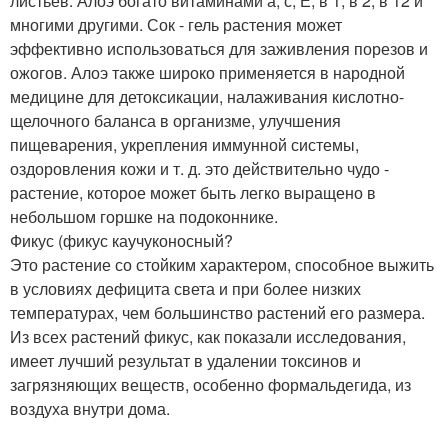
листьев. Алоэ богато витаминами а, с, Е, в 1, в 2, в 12 и
многими другими. Сок - гель растения может
эффективно использоваться для заживления порезов и
ожогов. Алоэ также широко применяется в народной
медицине для детоксикации, налаживания кислотно-
щелочного баланса в организме, улучшения
пищеварения, укрепления иммунной системы,
оздоровления кожи и т. д. это действительно чудо -
растение, которое может быть легко выращено в
небольшом горшке на подоконнике.
Фикус (фикус каучуконосный?
Это растение со стойким характером, способное выжить
в условиях дефицита света и при более низких
температурах, чем большинство растений его размера.
Из всех растений фикус, как показали исследования,
имеет лучший результат в удалении токсинов и
загрязняющих веществ, особенно формальдегида, из
воздуха внутри дома.